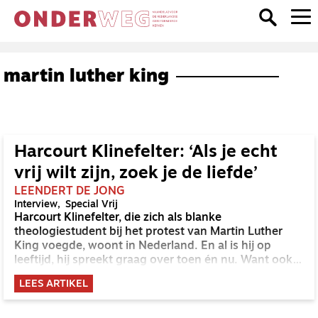
martin luther king
Harcourt Klinefelter: ‘Als je echt
vrij wilt zijn, zoek je de liefde’
LEENDERT DE JONG
Interview
Special Vrij
Harcourt Klinefelter, die zich als blanke
theologiestudent bij het protest van Martin Luther
King voegde, woont in Nederland. En al is hij op
leeftijd, hij spreekt graag over toen én nu. Want ook
vandaag is er achterstelling: ‘Vrij zijn is de ruimte om
LEES ARTIKEL
te willen omgaan met wie dan ook.’