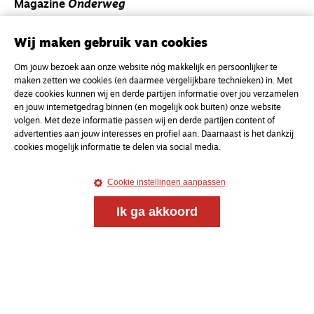
Magazine
Onderweg
Onderweg is een platform voor ontmoeting, vorming
en gesprek voor christenen onderweg, in het bijzonder
Wij maken gebruik van cookies
voor de Nederlandse Gereformeerde Kerken.
Om jouw bezoek aan onze website nóg makkelijk en persoonlijker te
maken zetten we cookies (en daarmee vergelijkbare technieken) in. Met
Magazine
Onderweg
deze cookies kunnen wij en derde partijen informatie over jou verzamelen
en jouw internetgedrag binnen (en mogelijk ook buiten) onze website
Kvk-nummer 33277063
volgen. Met deze informatie passen wij en derde partijen content of
NL46 INGB 0117 5827 86
advertenties aan jouw interesses en profiel aan. Daarnaast is het dankzij
cookies mogelijk informatie te delen via social media.
info@onderwegonline.nl
Cookie instellingen aanpassen
Ik ga akkoord
© 2021 - 2026 Magazine
Onderweg