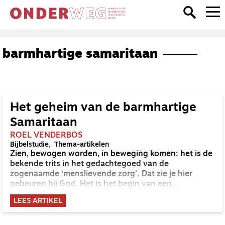
barmhartige samaritaan
Het geheim van de barmhartige
Samaritaan
ROEL VENDERBOS
Bijbelstudie
Thema-artikelen
Zien, bewogen worden, in beweging komen: het is de
bekende trits in het gedachtegoed van de
zogenaamde ‘menslievende zorg’. Dat zie je hier
gebeuren bij God. Het is het begin van een
eeuwenlang proces van liefdevolle zorg, waaruit je
LEES ARTIKEL
veel kunt leren over de vraag wat goede zorg is.