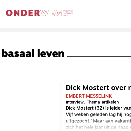
basaal leven
Dick Mostert over 
EMBERT MESSELINK
Interview
Thema-artikelen
Dick Mostert (62) is leider v
Vijf weken geleden lag hij no
uitgezocht.’ Maar aan vakantie
zich het hele jaar uit de na