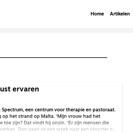
Home
Artikelen
rust ervaren
an Spectrum, een centrum voor therapie en pastoraat.
g op het strand op Malta. ‘Mijn vrouw had het
 tóe zijn? Dat vindt hij onzin. ‘Er zijn mensen die
ad werken. Dan gaan ze een week naar een klooster om