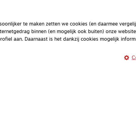
Magazine
Onderweg
onlijker te maken zetten we cookies (en daarmee vergelij
Onderweg is een platform v
nternetgedrag binnen (en mogelijk ook buiten) onze website
onderweg, in het bijzonder
rofiel aan. Daarnaast is het dankzij cookies mogelijk inform
Magazine
Onderweg
C
Kvk-nummer 33277063
NL46 INGB 0117 5827 86
info@onderwegonline.nl