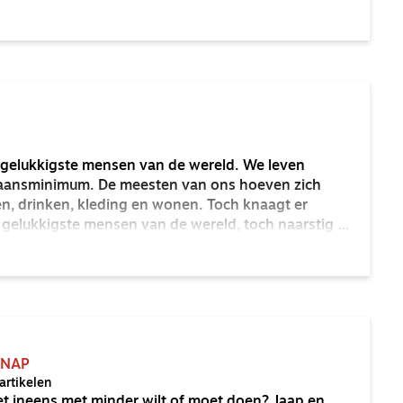
ooster naar je gewone leven! Ik geloof dat ik dat wel
 gelukkigste mensen van de wereld. We leven
taansminimum. De meesten van ons hoeven zich
, drinken, kleding en wonen. Toch knaagt er
als gelukkigste mensen van de wereld, toch naarstig op
l naar ultiem geluk. Waar draait het nu echt om?
ng te maken?
-NAP
rtikelen
 het ineens met minder wilt of moet doen? Jaap en