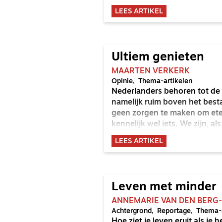
stilte te ervaren. Haal dat kl
LEES ARTIKEL
aardig kan, ja.’
Ultiem genieten
MAARTEN VERKERK
Opinie
Thema-artikelen
Nederlanders behoren tot de
namelijk ruim boven het bes
geen zorgen te maken om eten
kennelijk wel iets. We zijn, 
zoek naar geluk, misschien we
LEES ARTIKEL
Wat heeft geluk met zingevi
Leven met minder
ANNEMARIE VAN DEN BERG
Achtergrond
Reportage
Thema-a
Hoe ziet je leven eruit als je