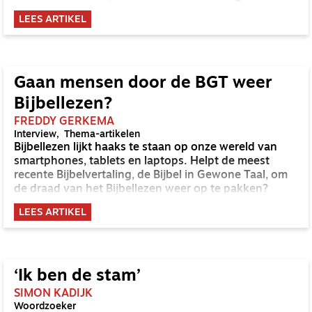
meer… Je zou als gemeente bijna gaan blozen van
LEES ARTIKEL
deze overvloed. En na de zondagse Schriftlezing heb
je nog zes werkdagen voor je. Wat een kansen om
door de week de zondagse lezing voort te zetten – in
de gemeentekring en thuis. Maar hoe staat het in de
praktijk met die dagelijkse lezing?
Gaan mensen door de BGT weer
Bijbellezen?
FREDDY GERKEMA
Interview
Thema-artikelen
Bijbellezen lijkt haaks te staan op onze wereld van
smartphones, tablets en laptops. Helpt de meest
recente Bijbelvertaling, de Bijbel in Gewone Taal, om
de draad van het Bijbellezen weer op te pakken?
LEES ARTIKEL
‘Ik ben de stam’
SIMON KADIJK
Woordzoeker