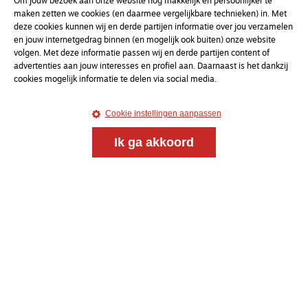
Om jouw bezoek aan onze website nóg makkelijk en persoonlijker te
maken zetten we cookies (en daarmee vergelijkbare technieken) in. Met
deze cookies kunnen wij en derde partijen informatie over jou verzamelen
en jouw internetgedrag binnen (en mogelijk ook buiten) onze website
Magazine
Onderweg
volgen. Met deze informatie passen wij en derde partijen content of
advertenties aan jouw interesses en profiel aan. Daarnaast is het dankzij
Onderweg is een platform voor ontmoeting, vorming
cookies mogelijk informatie te delen via social media.
en gesprek voor christenen onderweg, in het bijzonder
voor de Nederlandse Gereformeerde Kerken.
Cookie instellingen aanpassen
Magazine
Onderweg
Ik ga akkoord
Kvk-nummer 33277063
NL46 INGB 0117 5827 86
info@onderwegonline.nl