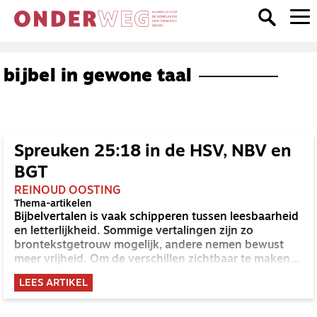
bijbel in gewone taal
Spreuken 25:18 in de HSV, NBV en
BGT
REINOUD OOSTING
Thema-artikelen
Bijbelvertalen is vaak schipperen tussen leesbaarheid
en letterlijkheid. Sommige vertalingen zijn zo
brontekstgetrouw mogelijk, andere nemen bewust
meer vrijheid. Om de verschillen zichtbaar te maken
een proef: Spreuken 25:18 in drie verschillende,
LEES ARTIKEL
veelgebruikte vertalingen.