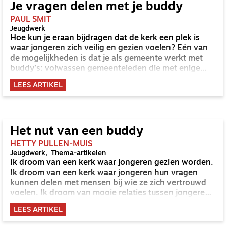
Je vragen delen met je buddy
PAUL SMIT
Jeugdwerk
Hoe kun je eraan bijdragen dat de kerk een plek is
waar jongeren zich veilig en gezien voelen? Eén van
de mogelijkheden is dat je als gemeente werkt met
buddy’s: volwassen gemeenteleden die met enige
regelmaat contact hebben met een jongere.
LEES ARTIKEL
Het nut van een buddy
HETTY PULLEN-MUIS
Jeugdwerk
Thema-artikelen
Ik droom van een kerk waar jongeren gezien worden.
Ik droom van een kerk waar jongeren hun vragen
kunnen delen met mensen bij wie ze zich vertrouwd
voelen. Ik droom van mooie relaties tussen jongeren
en volwassenen. Relaties waarin jongeren hun geloof,
LEES ARTIKEL
twijfels, emoties en keuzes een plek kunnen geven.
Buddy's zijn een goed begin om die droom waar te