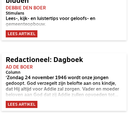
bidden
DEBBIE DEN BOER
Stimulans
Lees-, kijk- en luistertips voor geloofs- en
gemeenteopbouw.
LEES ARTIKEL
Redactioneel: Dagboek
AD DE BOER
Column
‘Zondag 24 november 1946 wordt onze jongen
gedoopt. God verzegelt zijn belofte aan ons kindje,
dat Hij altijd voor Addie zal zorgen. Vader en moeder
beloven aan God dat zij Addie zullen opvoeden tot
Gods eer.’ Ze hebben die beloften gehouden: mijn
LEES ARTIKEL
ouders en God.