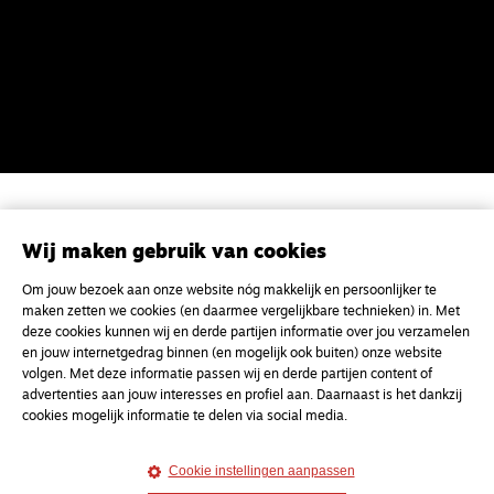
Magazine
Onderweg
Wij maken gebruik van cookies
Onderweg is een platform voor ontmoeting, vorming
en gesprek voor christenen onderweg, in het bijzonder
Om jouw bezoek aan onze website nóg makkelijk en persoonlijker te
voor de Nederlandse Gereformeerde Kerken.
maken zetten we cookies (en daarmee vergelijkbare technieken) in. Met
deze cookies kunnen wij en derde partijen informatie over jou verzamelen
en jouw internetgedrag binnen (en mogelijk ook buiten) onze website
Magazine
Onderweg
volgen. Met deze informatie passen wij en derde partijen content of
Kvk-nummer 33277063
advertenties aan jouw interesses en profiel aan. Daarnaast is het dankzij
cookies mogelijk informatie te delen via social media.
NL46 INGB 0117 5827 86
info@onderwegonline.nl
Cookie instellingen aanpassen