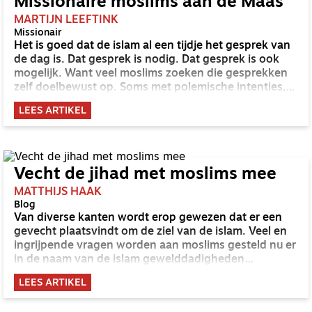
Missionaire moslims aan de Maas
MARTIJN LEEFTINK
Missionair
Het is goed dat de islam al een tijdje het gesprek van
de dag is. Dat gesprek is nodig. Dat gesprek is ook
mogelijk. Want veel moslims zoeken die gesprekken
zelf doelbewust op. Soms met polemische intenties,
soms met de bedoeling om verbinding te zoeken. Hoe
LEES ARTIKEL
dan ook: alleen praten óver moslims is er niet meer
bij.
Vecht de jihad met moslims mee
MATTHIJS HAAK
Blog
Van diverse kanten wordt erop gewezen dat er een
gevecht plaatsvindt om de ziel van de islam. Veel en
ingrijpende vragen worden aan moslims gesteld nu er
in de naam van de islam gewelddadigheden
plaatsvinden. Welke plek hebben christenen in het
LEES ARTIKEL
gevecht om de ziel van de islam? En welke
uitdagingen en obstakels liggen er voor christenen?