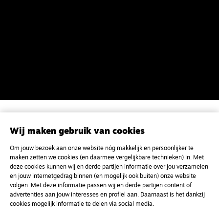
Magazine
Onderweg
Wij maken gebruik van cookies
Onderweg is een platform voor ontmoeting, vorming
en gesprek voor christenen onderweg, in het bijzonder
Om jouw bezoek aan onze website nóg makkelijk en persoonlijker te
voor de Nederlandse Gereformeerde Kerken.
maken zetten we cookies (en daarmee vergelijkbare technieken) in. Met
deze cookies kunnen wij en derde partijen informatie over jou verzamelen
en jouw internetgedrag binnen (en mogelijk ook buiten) onze website
Magazine
Onderweg
volgen. Met deze informatie passen wij en derde partijen content of
advertenties aan jouw interesses en profiel aan. Daarnaast is het dankzij
Kvk-nummer 33277063
cookies mogelijk informatie te delen via social media.
NL46 INGB 0117 5827 86