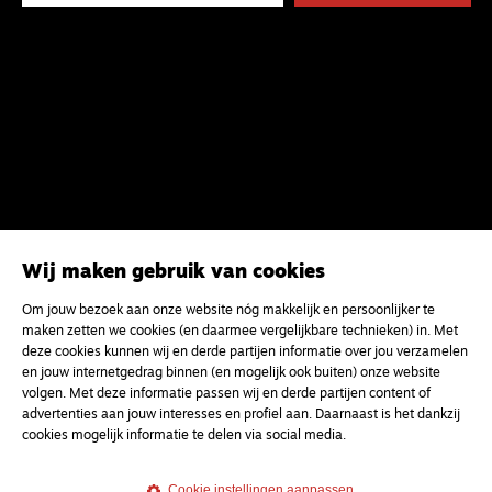
Wij maken gebruik van cookies
Om jouw bezoek aan onze website nóg makkelijk en persoonlijker te
maken zetten we cookies (en daarmee vergelijkbare technieken) in. Met
Magazine
Onderweg
deze cookies kunnen wij en derde partijen informatie over jou verzamelen
en jouw internetgedrag binnen (en mogelijk ook buiten) onze website
Onderweg is een platform voor ontmoeting, vorming
volgen. Met deze informatie passen wij en derde partijen content of
en gesprek voor christenen onderweg, in het bijzonder
advertenties aan jouw interesses en profiel aan. Daarnaast is het dankzij
voor de Nederlandse Gereformeerde Kerken.
cookies mogelijk informatie te delen via social media.
Magazine
Onderweg
Cookie instellingen aanpassen