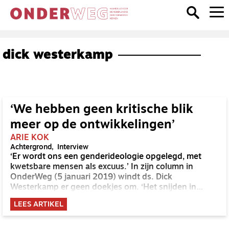
dick westerkamp
‘We hebben geen kritische blik
meer op de ontwikkelingen’
ARIE KOK
Achtergrond
Interview
‘Er wordt ons een genderideologie opgelegd, met
kwetsbare mensen als excuus.’ In zijn column in
OnderWeg (5 januari 2019) windt ds. Dick
Westerkamp er geen doekjes om. ‘Het snijden in
gezonde lichamen is een dwaalweg.’ Marc ten Brink
LEES ARTIKEL
uit ‘t Harde, pastor van gelovige transgenders, voelde
zich onaangenaam getroffen. De twee gaan in
gesprek.