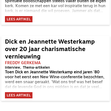
spirituele boodschappen steeds vaker buiten de eigen
kerk. Komen ze met een kar vol inspiratie terug in hun
kerk, is er niemand die wil proeven. Jammer als dat
gebeurt, zeggen de predikanten Jeannette en Dick
LEES ARTIKEL
Westerkamp uit Houten. 'Die mensen zouden
gezegend moeten worden.'
Dick en Jeannette Westerkamp
over 20 jaar charismatische
vernieuwing
FREDDY GERKEMA
Interview
Thema-artikelen
Toen Dick en Jeannette Westerkamp eind jaren '80
voor het eerst een New Wine-conferentie bezochten,
werd een snaar geraakt. 'Wat ons trof was het besef
dat de levende God in ons midden is en dat je veel
van Hem te verwachten hebt.'
LEES ARTIKEL