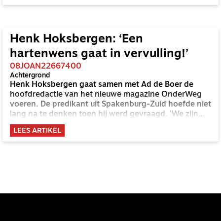
Henk Hoksbergen: ‘Een
hartenwens gaat in vervulling!’
08JOAN22667400
Achtergrond
Henk Hoksbergen gaat samen met Ad de Boer de
hoofdredactie van het nieuwe magazine OnderWeg
voeren. De predikant uit Spakenburg-Zuid hoefde niet
lang na te denken toen hij werd gevraagd. 'We zijn
samen onderweg, daarbij past de uitgave van een
LEES ARTIKEL
gemeenschappelijk blad.' Een kort gesprek.