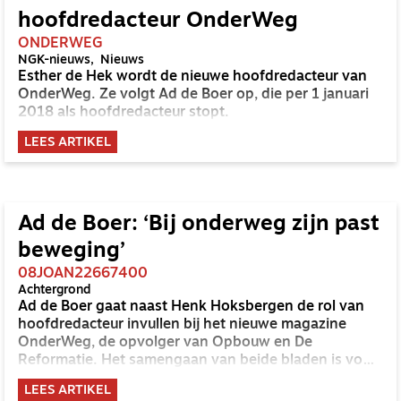
hoofdredacteur OnderWeg
ONDERWEG
NGK-nieuws
Nieuws
Esther de Hek wordt de nieuwe hoofdredacteur van
OnderWeg. Ze volgt Ad de Boer op, die per 1 januari
2018 als hoofdredacteur stopt.
LEES ARTIKEL
Ad de Boer: ‘Bij onderweg zijn past
beweging’
08JOAN22667400
Achtergrond
Ad de Boer gaat naast Henk Hoksbergen de rol van
hoofdredacteur invullen bij het nieuwe magazine
OnderWeg, de opvolger van Opbouw en De
Reformatie. Het samengaan van beide bladen is voor
De Boer een droom die uitkomt. 'Een teken van het
LEES ARTIKEL
werk van Gods Geest.' Een interview.