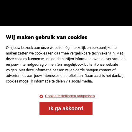
Wij maken gebruik van cookies
Om jouw bezoek aan onze website nóg makkelijk en persoonlijker te
Magazine
Onderweg
maken zetten we cookies (en daarmee vergelijkbare technieken) in. Met
deze cookies kunnen wij en derde partijen informatie over jou verzamelen
Onderweg is een platform voor ontmoeting, vorming
en jouw internetgedrag binnen (en mogelijk ook buiten) onze website
en gesprek voor christenen onderweg, in het bijzonder
volgen. Met deze informatie passen wij en derde partijen content of
voor de Nederlandse Gereformeerde Kerken.
advertenties aan jouw interesses en profiel aan. Daarnaast is het dankzij
cookies mogelijk informatie te delen via social media.
Magazine
Onderweg
Cookie instellingen aanpassen
Kvk-nummer 33277063
NL46 INGB 0117 5827 86
Ik ga akkoord
info@onderwegonline.nl