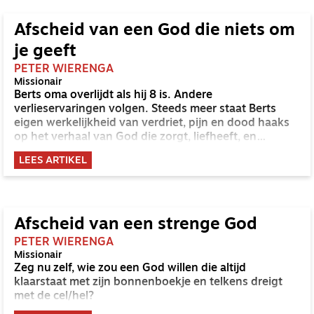
Afscheid van een God die niets om
je geeft
PETER WIERENGA
Missionair
Berts oma overlijdt als hij 8 is. Andere
verlieservaringen volgen. Steeds meer staat Berts
eigen werkelijkheid van verdriet, pijn en dood haaks
op het verhaal van God die zorgt, liefheeft, en
geneest. Hij kan wel zonder zo’n God en verlaat de
LEES ARTIKEL
kerk.
Afscheid van een strenge God
PETER WIERENGA
Missionair
Zeg nu zelf, wie zou een God willen die altijd
klaarstaat met zijn bonnenboekje en telkens dreigt
met de cel/hel?