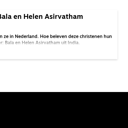
 Bala en Helen Asirvatham
 ze in Nederland. Hoe beleven deze christenen hun
er: Bala en Helen Asirvatham uit India.