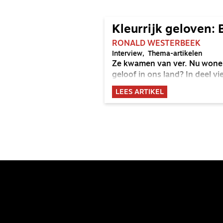
Kleurrijk geloven:
RONALD WESTERBEEK
Interview
Thema-artikelen
Ze kwamen van ver. Nu wonen
geloof in ons land? In deel vi
LEES ARTIKEL