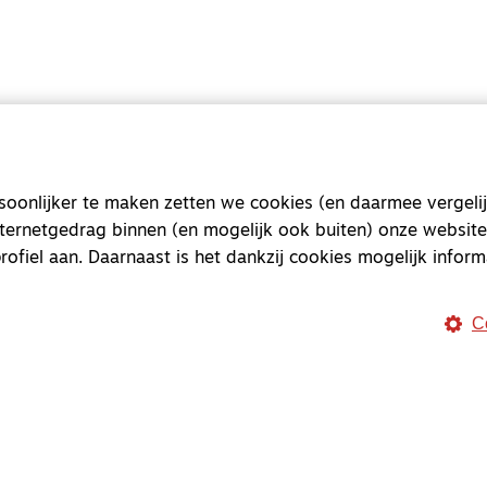
onlijker te maken zetten we cookies (en daarmee vergelij
Magazine
Onderweg
nternetgedrag binnen (en mogelijk ook buiten) onze website
Onderweg is een platform v
rofiel aan. Daarnaast is het dankzij cookies mogelijk inform
onderweg, in het bijzonder
C
Magazine
Onderweg
Kvk-nummer 33277063
NL46 INGB 0117 5827 86
info@onderwegonline.nl