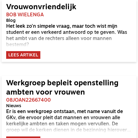
Vrouwonvriendelijk
BOB WIELENGA
Blog
Het leek zo’n simpele vraag, maar toch wist mijn
student er een verkeerd antwoord op te geven. Was
het ambt van de rechters alleen voor mannen
bestemd?
LEES ARTIKEL
Werkgroep bepleit openstelling
ambten voor vrouwen
08JOAN22667400
Nieuws
Er is een werkgroep ontstaan, met name vanuit de
GKv, die ervoor pleit dat mannen en vrouwen alle
kerkelijke ambten en taken mogen vervullen. De
groep wil de kerken dienen in de bezinning hierover.
Zo is er een website gelanceerd en wordt er gewerkt