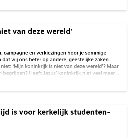
, waarvan Esther hoogzwanger is, weggerukt.
 niet van deze wereld’
S
en, campagne en verkiezingen hoor je sommige
dat wij ons beter op andere, geestelijke zaken
 niet: ‘Mijn koninkrijk is niet van deze wereld’? Maar
egrijpen? Heeft Jezus’ koninkrijk niet veel meer
itiek te maken dan we vaak denken?
jd is voor kerkelijk studenten-