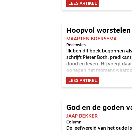
kerstochtend. Misschien kan z
LEES ARTIKEL
gentlemen.
Hoopvol worstelen
MAARTEN BOERSEMA
Recensies
'Ik ben dit boek begonnen al
schrijft Pieter Both, predikant
dood en leven. Hij voegt daar
op tegen het moment waarop i
dood van de mensen die ik lie
LEES ARTIKEL
resultaat van deze zoektocht 
hoopvol boek. Ik zal dat prob
God en de goden va
JAAP DEKKER
Column
De leefwereld van het oude Is