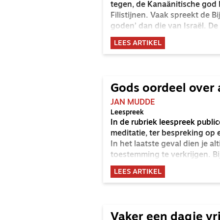
tegen, de Kanaänitische god 
Filistijnen. Vaak spreekt de 
goden’ dan die van Israël. De
die goden. Ze doorstaan de l
LEES ARTIKEL
Gods oordeel over 
JAN MUDDE
Leespreek
In de rubriek leespreek publi
meditatie, ter bespreking op e
In het laatste geval dien je a
toestemming te verkrijgen. Bij
(jan.mudde58@gmail.com).
LEES ARTIKEL
Vaker een dagje vr