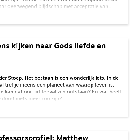
llen zijn. Daaruit rees een zeer uiteenlopend beeld
 maar overwegend blijdschap met acceptatie van
ns kijken naar Gods liefde en
der Stoep. Het bestaan is een wonderlijk iets. In de
al tref je ineens een planeet aan waarop leven is.
 kan dat ooit uit toeval zijn ontstaan? En wat heeft
e dood niets meer zou zijn?
rofessorsprofiel: Matthew