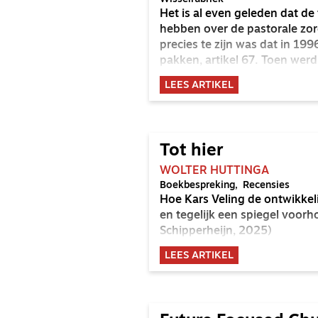
Het is al even geleden dat d
hebben over de pastorale zo
precies te zijn was dat in 19
pakken, artikel 67. Toen werd
studentenpastores zouden wo
LEES ARTIKEL
Tot hier
WOLTER HUTTINGA
Boekbespreking
Recensies
Hoe Kars Veling de ontwikke
en tegelijk een spiegel voorho
Schipperheijn, 2025)
LEES ARTIKEL