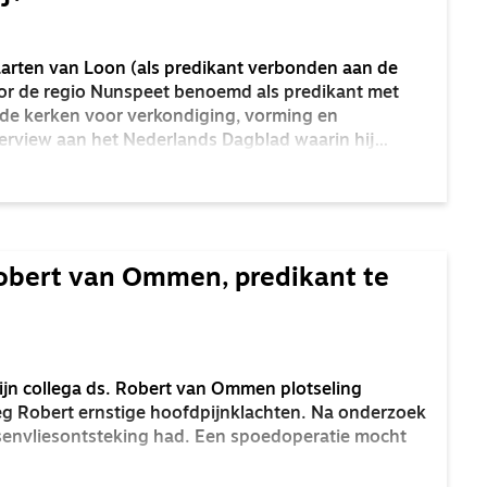
arten van Loon (als predikant verbonden aan de
r de regio Nunspeet benoemd als predikant met
n de kerken voor verkondiging, vorming en
terview aan het Nederlands Dagblad waarin hij
 als gemeentepredikant neerlegde. Vervolgens
 Dagblad verschillende artikelen naar aanleiding
en een paar vragen over die we aan Maarten stelden.
obert van Ommen, predikant te
 mijn collega ds. Robert van Ommen plotseling
eg Robert ernstige hoofdpijnklachten. Na onderzoek
ersenvliesontsteking had. Een spoedoperatie mocht
et leven van zijn vrouw Esther en hun dochtertje