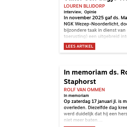
LOUREN BLIJDORP
Interview
Opinie
In november 2025 gaf ds. Ma
NGK Wezep-Noorderlicht, doo
bijzondere taak in dienst va
toerusting) een uitgebreid in
uitlegde waarom hij het werk
LEES ARTIKEL
verschenen in het Nederlands
van dit interview. Wij hield
In memoriam ds. R
Staphorst
ROLF VAN OMMEN
In memoriam
Op zaterdag 17 januari jl. is
overleden. Diezelfde dag kre
werd duidelijk dat hij een h
niet meer baten.
In één keer werd Robert uit h