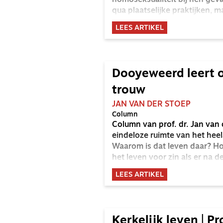
homoseksualiteit bij hen geva
qua plaatselijke praktijken,
LHB’ers in de kerken.
LEES ARTIKEL
Dooyeweerd leert o
trouw
JAN VAN DER STOEP
Column
Column van prof. dr. Jan van 
eindeloze ruimte van het heel
Waarom is dat leven daar? Hoe
het leven voor zin als er na d
LEES ARTIKEL
Kerkelijk leven | P