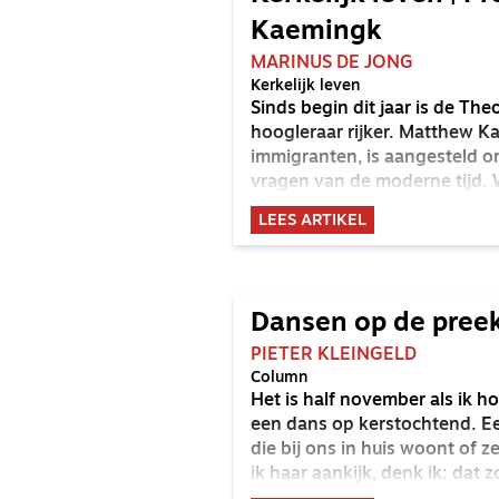
Kaemingk
MARINUS DE JONG
Kerkelijk leven
Sinds begin dit jaar is de Th
hoogleraar rijker. Matthew 
immigranten, is aangesteld o
vragen van de moderne tijd. W
Nederlandse kerken te bieden
LEES ARTIKEL
koningschap van Christus.
Dansen op de pree
PIETER KLEINGELD
Column
Het is half november als ik h
een dans op kerstochtend. Ee
die bij ons in huis woont of 
ik haar aankijk, denk ik: dat 