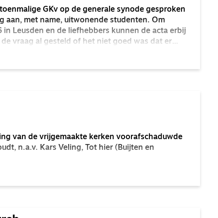
e toenmalige GKv op de generale synode gesproken
rg aan, met name, uitwonende studenten. Om
96 in Leusden en de liefhebbers kunnen de acta erbij
 de vraag al gesteld of het niet goed was dat er
rden aangesteld in studentensteden.
ling van de vrijgemaakte kerken voorafschaduwde
udt, n.a.v. Kars Veling, Tot hier (Buijten en