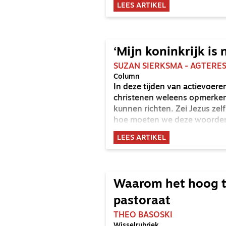
LEES ARTIKEL
Lauren en hun zoontje Thijs
‘Mijn koninkrijk is
SUZAN SIERKSMA - AGTERE
Column
In deze tijden van actievoer
christenen weleens opmerken 
kunnen richten. Zei Jezus zelf
hoe moeten we deze woorden b
met deze wereld en haar pol
LEES ARTIKEL
Waarom het hoog ti
pastoraat
THEO BASOSKI
Wisselrubriek