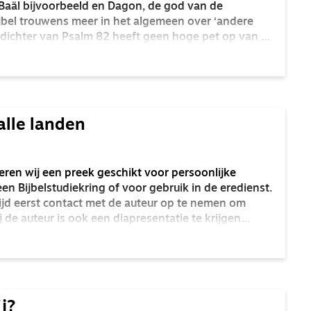
Baäl bijvoorbeeld en Dagon, de god van de
Bijbel trouwens meer in het algemeen over ‘andere
 dichter van Psalm 82 heeft geen hoge pet op van al
akmoesproef niet.
alle landen
ceren wij een preek geschikt voor persoonlijke
en Bijbelstudiekring of voor gebruik in de eredienst.
ltijd eerst contact met de auteur op te nemen om
 de auteur is ook een diapresentatie te krijgen
ij?