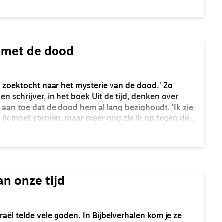
e zelfs iets improviseren op God rest ye merry
 met de dood
s zoektocht naar het mysterie van de dood.' Zo
 en schrijver, in het boek Uit de tijd, denken over
 aan toe dat de dood hem al lang bezighoudt. 'Ik zie
k moet sterven, maar meer nog zie ik op tegen de
fheb. En ik wil weten wat er na de dood is.' Het
is een verfrissend, intrigerend, ruimte scheppend en
eren uit te leggen.
n onze tijd
raël telde vele goden. In Bijbelverhalen kom je ze