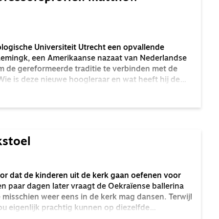
eologische Universiteit Utrecht een opvallende
Kaemingk, een Amerikaanse nazaat van Nederlandse
m de gereformeerde traditie te verbinden met de
ie is deze nieuwe hoogleraar en wat heeft hij de
? Een gesprek over politiek, werk en het
kstoel
oor dat de kinderen uit de kerk gaan oefenen voor
n paar dagen later vraagt de Oekraïense ballerina
ze misschien weer eens in de kerk mag dansen. Terwijl
zou eigenlijk prachtig kunnen op diezelfde