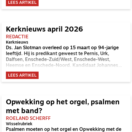
LEES ARTIKEL
Deze neiging tot egocentriciteit is de oorzaak van veel
gejaagdheid in het leven.’ Eén van de vele stukjes uit
het boek Bengels en Braafjes die zomaar geschreven
zou kunnen zijn in 2026, maar die zo’n honderd jaar
daarvoor is geschreven door J. Waterink, een
Kerknieuws april 2026
Nederlandse predikant, psycholoog, pedagoog en
REDACTIE
hoogleraar (1890-1966). Gerjanne van Lagen neemt
Kerknieuws
je in het boek Bengels en Braafjes overtuigend mee in
Ds. Jan Slotman overleed op 15 maart op 94-jarige
de opvoedwijsheden uit publicaties van Waterink, die
leeftijd. Hij is predikant geweest te Pernis, Urk,
al tussen 1920 en 1960 werden gewaardeerd en nog
Dalfsen, Enschede-Zuid/West, Enschede-West,
zeer relevant zijn voor vandaag de dag.
Heemse en Enschede-Noord. Kandidaat Johannes
van der Heide is beroepen naar de NGK Breukelen. De
LEES ARTIKEL
NGK Zwolle-Opstandingskerk heeft ds. Jan van
Houwelingen (46) beroepen.
Opwekking op het orgel, psalmen
met band?
ROELAND SCHERFF
Wisselrubriek
Psalmen moeten op het orgel en Opwekking met de