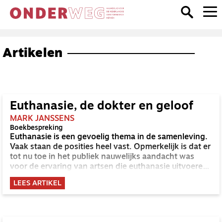
Artikelen
Euthanasie, de dokter en geloof
MARK JANSSENS
Boekbespreking
Euthanasie is een gevoelig thema in de samenleving.
Vaak staan de posities heel vast. Opmerkelijk is dat er
tot nu toe in het publiek nauwelijks aandacht was
voor de ervaring van artsen die euthanasie uitvoeren.
In het onlangs verschenen boek Euthanasie en de
LEES ARTIKEL
dokter zijn 54 ervaringen gebundeld, door artsen zelf
geschreven. Wat mij betreft een goede zaak, zowel
het boek als dat artsen zelf hun ervaringen
beschrijven. Doordat de artsen zelf uit de praktijk