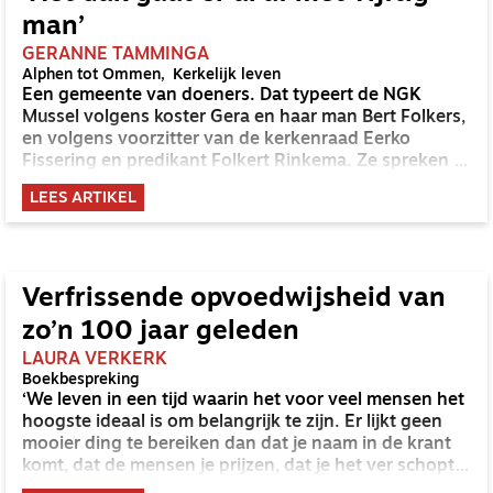
hoe verantwoord is het kinderen te krijgen met alle
man’
uitbuiting van de aarde, klimaatverandering en
geopolitieke spanningen? Mag je het je kinderen
GERANNE TAMMINGA
Alphen tot Ommen
Kerkelijk leven
aandoen op te groeien met een donker
Een gemeente van doeners. Dat typeert de NGK
toekomstperspectief?
Mussel volgens koster Gera en haar man Bert Folkers,
en volgens voorzitter van de kerkenraad Eerko
Fissering en predikant Folkert Rinkema. Ze spreken in
dit interview met elkaar door over krimpen zonder te
LEES ARTIKEL
klagen, zingen, dat een feest is, en de vraag hoe je
verschillende generaties betrokken houdt bij de
gemeente.
Verfrissende opvoedwijsheid van
zo’n 100 jaar geleden
LAURA VERKERK
Boekbespreking
‘We leven in een tijd waarin het voor veel mensen het
hoogste ideaal is om belangrijk te zijn. Er lijkt geen
mooier ding te bereiken dan dat je naam in de krant
komt, dat de mensen je prijzen, dat je het ver schopt
in de wereld, dat je erkend wordt in allerlei kringen.