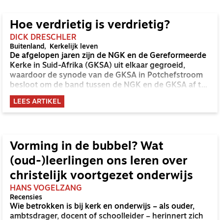
Hoe verdrietig is verdrietig?
DICK DRESCHLER
Buitenland
Kerkelijk leven
De afgelopen jaren zijn de NGK en de Gereformeerde
Kerke in Suid-Afrika (GKSA) uit elkaar gegroeid,
waardoor de synode van de GKSA in Potchefstroom
besloot om de band tussen de NGK en de GKSA af te
schalen naar ‘slegs ekumeniese kontak’. Dat leidde op
LEES ARTIKEL
8 januari tot de kop in het Nederlands Dagblad:
‘Nederlandse Gereformeerde Kerken verliezen laatste
zusterkerkrelatie in Zuid-Afrika – ‘Verdrietig’.’
Vorming in de bubbel? Wat
(oud-)leerlingen ons leren over
christelijk voortgezet onderwijs
HANS VOGELZANG
Recensies
Wie betrokken is bij kerk en onderwijs – als ouder,
ambtsdrager, docent of schoolleider – herinnert zich