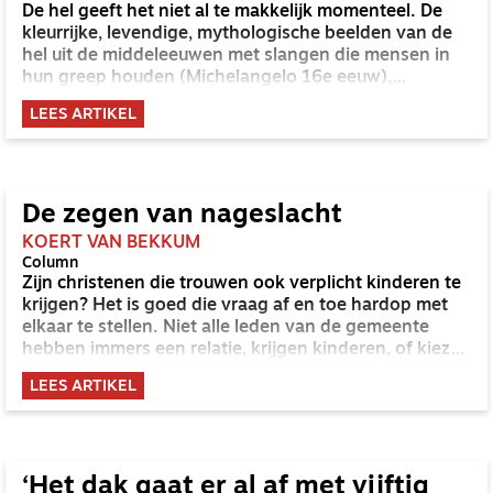
De hel geeft het niet al te makkelijk momenteel. De
kleurrijke, levendige, mythologische beelden van de
hel uit de middeleeuwen met slangen die mensen in
hun greep houden (Michelangelo 16e eeuw),
fabeldieren die verlorenen plagen (Van Eyck, 15e
LEES ARTIKEL
eeuw) duiveltjes met vleugeltjes en een moddervette
blauwe Satan met hoorntjes en een staart die
zondaars grijpt en verorbert (Giotto 14e eeuw) wekt
misschien nog wel eerder op de lachspieren, dan dat
het de ziel doet huiveren voor iets wat verschrikkelijk
De zegen van nageslacht
en ontzagwekkend tegelijk is.
KOERT VAN BEKKUM
Column
Zijn christenen die trouwen ook verplicht kinderen te
krijgen? Het is goed die vraag af en toe hardop met
elkaar te stellen. Niet alle leden van de gemeente
hebben immers een relatie, krijgen kinderen, of kiezen
daarvoor. Bovendien geldt in het Nieuwe Testament
LEES ARTIKEL
niet de eigen (groot)familie, maar de gemeente als
Gods nieuwe gezin: dát is de bruid van de Heer.
Paulus beveelt een leven zonder de druk en
verantwoordelijkheid van een relatie zelfs aan (1 Kor.
7; zie ook: Mat. 19:1–12; Ef. 5:21–33). Bovendien,
‘Het dak gaat er al af met vijftig