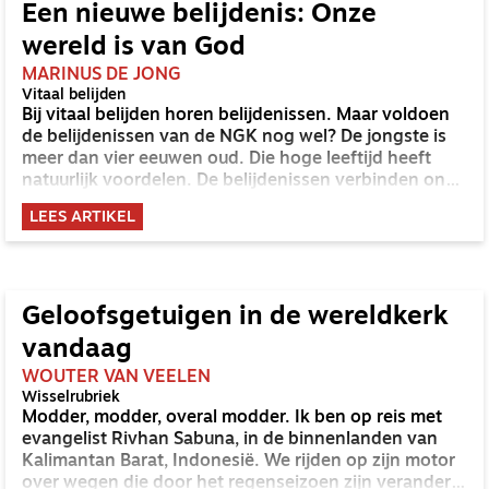
vertellen komt wat er gebeurt dichtbij. Ze vertellen
Een nieuwe belijdenis: Onze
open en eerlijk over hun beweegredenen,
wereld is van God
aarzelingen, overleggen, slapeloze nachten vooraf
en/of achteraf. Wie een beetje geïnteresseerd is in
MARINUS DE JONG
Vitaal belijden
deze materie, doet er goed aan dit boek te lezen. En
Bij vitaal belijden horen belijdenissen. Maar voldoen
ook als je juist flinke aarzelingen hebt bij de huidige
de belijdenissen van de NGK nog wel? De jongste is
praktijk.
meer dan vier eeuwen oud. Die hoge leeftijd heeft
natuurlijk voordelen. De belijdenissen verbinden ons
met kerken van alle tijden en plaatsen. Ze helpen ons
LEES ARTIKEL
om in onzekere tijden het goede dat ons is
toevertrouwd door de heilige Geest te bewaren (zie
ook: 2 Tim 1:14). Tegelijk is die leeftijd ook een
blokkade want de tijd schrijdt voort. De taal
veroudert, maar er rijzen ook nieuwe vragen. En
Geloofsgetuigen in de wereldkerk
sommige zaken die ooit urgent waren mogen nu wat
vandaag
meer naar de achtergrond. In deze aflevering maken
we kennis met een nieuwe belijdenis, of beter een
WOUTER VAN VEELEN
Wisselrubriek
eigentijds getuigenis: Onze wereld is van God (OWG).
Modder, modder, overal modder. Ik ben op reis met
evangelist Rivhan Sabuna, in de binnenlanden van
Kalimantan Barat, Indonesië. We rijden op zijn motor
over wegen die door het regenseizoen zijn veranderd