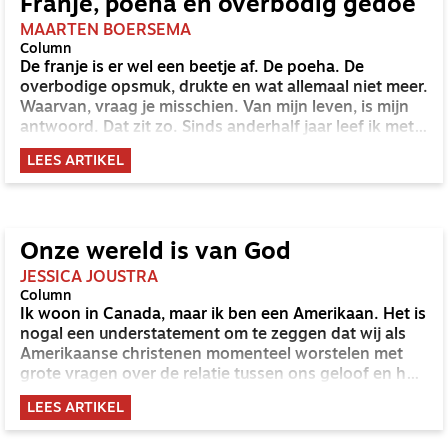
waarin van alles gerubriceerd wordt.
Franje, poeha en overbodig gedoe
MAARTEN BOERSEMA
Column
De franje is er wel een beetje af. De poeha. De
overbodige opsmuk, drukte en wat allemaal niet meer.
Waarvan, vraag je misschien. Van mijn leven, is mijn
antwoord. Dat zit zo. Sinds anderhalf jaar leef ik met
een ongenode gast in mijn leven. Hyperacusis heet hij
LEES ARTIKEL
en die naam betekent zoiets als overgevoeligheid
voor geluid. Heel kort door de bocht; ik kan geluiden
prima verdragen, maar als het te veel of te lang wordt,
dan resulteert dat in hevige pijn in mijn oren. Alsof
iemand er met lucifers in steekt. Soms kan dat dan
Onze wereld is van God
dagen duren.
JESSICA JOUSTRA
Column
Ik woon in Canada, maar ik ben een Amerikaan. Het is
nogal een understatement om te zeggen dat wij als
Amerikaanse christenen momenteel worstelen met
grote vragen over de relatie tussen ons geloof en het
dagelijks leven – en dan met name de politiek. Deze
LEES ARTIKEL
vragen komen in het huidige politieke klimaat extra
scherp naar voren. Maar ze zijn in de kern niet nieuw.