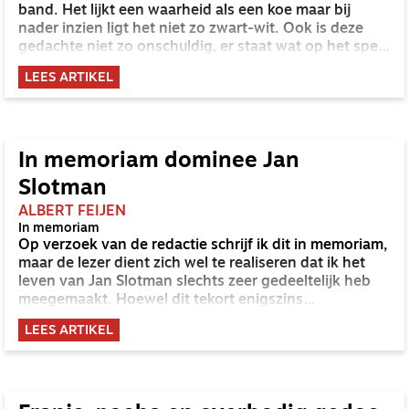
band. Het lijkt een waarheid als een koe maar bij
nader inzien ligt het niet zo zwart-wit. Ook is deze
gedachte niet zo onschuldig, er staat wat op het spel
als je hieraan vasthoudt.
LEES ARTIKEL
In memoriam dominee Jan
Slotman
ALBERT FEIJEN
In memoriam
Op verzoek van de redactie schrijf ik dit in memoriam,
maar de lezer dient zich wel te realiseren dat ik het
leven van Jan Slotman slechts zeer gedeeltelijk heb
meegemaakt. Hoewel dit tekort enigszins
weggewerkt wordt doordat Jan mij allerlei dingen uit
LEES ARTIKEL
zijn leven verteld heeft, is dit toch wel een beperking.
Ik weet bijvoorbeeld nauwelijks iets van zijn jeugd en
van zijn studietijd. Vandaar dat dit meer een
persoonlijk gekleurd verhaal is dan een in memoriam