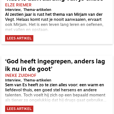
ELZE RIEMER
Interview
Thema-artikelen
Al zestien jaar is rust het thema van Mirjam van der
Vegt. Helaas komt rust je nooit aanwaaien, ervaart
ook Mirjam. Het is een leven lang leren en oefenen,
met vallen en opstaan.
LEES ARTIKEL
‘God heeft ingegrepen, anders lag
ik nu in de goot’
INEKE ZUIDHOF
Interview
Thema-artikelen
Sem van Es heeft zo te zien alles voor: een warm en
liefdevol thuis, een goed stel hersens en andere
talenten. Toch voelt hij zich op een bepaald moment
als tiener zo ongelukkig dat hij drugs gaat gebruiken
en steeds dieper die wereld in wordt getrokken.
LEES ARTIKEL