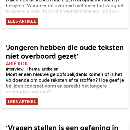
zullen ook de kerken hun eigen rol opnieuw moeten
bekijken. Wanneer de overheid niet meer het vangnet
is voor wie over de rand dreigt te tuimelen, ligt daar
dan een verantwoordelijkheid voor de kerk?
LEES ARTIKEL
‘Jongeren hebben die oude teksten
niet overboord gezet’
ARIE KOK
Interview
Thema-artikelen
Moet er een nieuwe geloofsbelijdenis komen of is het
voldoende om oude teksten af te stoffen? Hoe geef je
belijden concreet vorm en spreekt het jongere
generaties nog aan?
LEES ARTIKEL
‘Vragen stellen is een oefening in