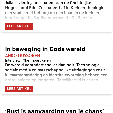
Júlia is vierdejaars student aan de Christelijke
Hogeschool Ede. Ze studeert af in Kerk en theologie,
een studie met het oog op een baan in de kerk en
loopt stage bij Baptistengemeente De Rank in
Utrecht.
LEES ARTIKEL
In beweging in Gods wereld
ANKO OUSSOREN
Interview
Thema-artikelen
De wereld verandert sneller dan ooit. Technologie,
sociale media en maatschappelijke uitdagingen zoals
klimaatverandering en identiteitsvorming hebben een
grote invloed op jongeren. Tegelijkertijd is er een
hoopvolle beweging zichtbaar: jongeren zoeken naar
LEES ARTIKEL
zingeving en God is aan het werk in deze wereld en in
hun levens. Als jeugdleider sta je midden in deze
dynamiek.
‘Rust is aanvaarding van je chaos’