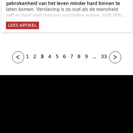
gebrokenheid van het leven minder hard binnen te
laten komen. Verslaving is zo oud als de mensheid
zelf en heel veel mensen worstelen ermee, stelt Wilco
Sliedrecht. Hij is verslavingsarts KNMG bij ggz-
LEES ARTIKEL
instelling ‘De Hoop’.
<
>
1
2
3
4
5
6
7
8
9
…
33