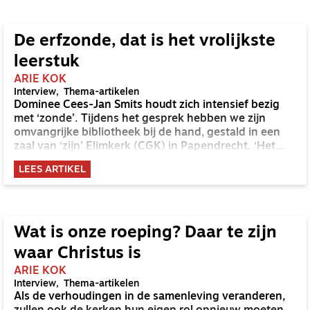
De erfzonde, dat is het vrolijkste
leerstuk
ARIE KOK
Interview
Thema-artikelen
Dominee Cees-Jan Smits houdt zich intensief bezig
met ‘zonde’. Tijdens het gesprek hebben we zijn
omvangrijke bibliotheek bij de hand, gestald in een
zaal van ‘zijn’ Elimkerk (CGK) in Papendrecht. ‘Het
geeft thuis weer wat ruimte en hier kan ik vaak in alle
LEES ARTIKEL
rust studeren.’
Wat is onze roeping? Daar te zijn
waar Christus is
ARIE KOK
Interview
Thema-artikelen
Als de verhoudingen in de samenleving veranderen,