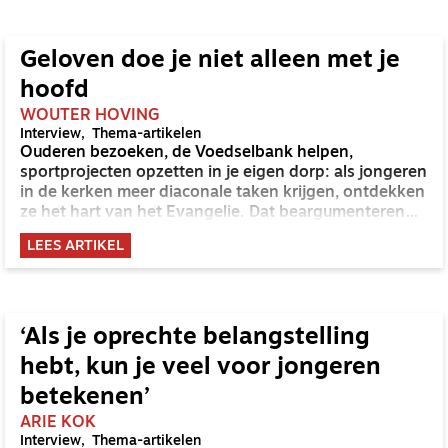
Geloven doe je niet alleen met je
hoofd
WOUTER HOVING
Interview
Thema-artikelen
Ouderen bezoeken, de Voedselbank helpen,
sportprojecten opzetten in je eigen dorp: als jongeren
in de kerken meer diaconale taken krijgen, ontdekken
ze het hart van het Evangelie. Dat beargumenteren
Derk Jan van der Poel en Marjolijn Matei van Kerkpunt
LEES ARTIKEL
in Zwolle.
‘Als je oprechte belangstelling
hebt, kun je veel voor jongeren
betekenen’
ARIE KOK
Interview
Thema-artikelen