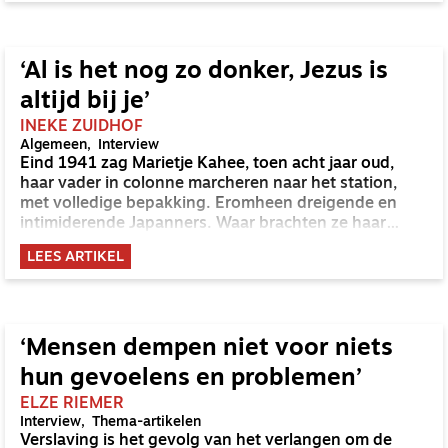
‘Al is het nog zo donker, Jezus is
altijd bij je’
INEKE ZUIDHOF
Algemeen
Interview
Eind 1941 zag Marietje Kahee, toen acht jaar oud,
haar vader in colonne marcheren naar het station,
met volledige bepakking. Eromheen dreigende en
intimiderende Japanners. Waar brachten ze haar
vader heen, komt hij ooit weer terug? Zes jaar lang
LEES ARTIKEL
heeft ze niet geweten of hij nog leefde.
‘Mensen dempen niet voor niets
hun gevoelens en problemen’
ELZE RIEMER
Interview
Thema-artikelen
Verslaving is het gevolg van het verlangen om de