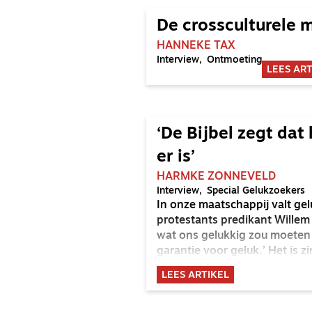
De crossculturele 
HANNEKE TAX
Interview
Ontmoeting
LEES ART
‘De Bijbel zegt dat
er is’
HARMKE ZONNEVELD
Interview
Special Gelukzoekers
In onze maatschappij valt ge
protestants predikant Willem 
wat ons gelukkig zou moeten 
garantie voor geluk.’ Het is zi
net genade: het overkomt je.’
LEES ARTIKEL