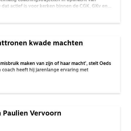
gelmatig coachingstrajecten in opdracht van
dat actief is voor kerken binnen de CGK, GKv en
nttronen kwade machten
en misbruik maken van zijn of haar macht’, stelt Oeds
n coach heeft hij jarenlange ervaring met
 Paulien Vervoorn