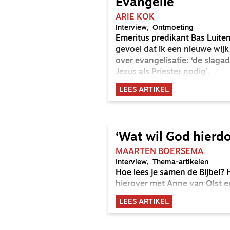
Evangelie
ARIE KOK
Interview
Ontmoeting
Emeritus predikant Bas Luiten
gevoel dat ik een nieuwe wij
over evangelisatie: ‘de slagad
Jezus als Priester nodig’.
LEES ARTIKEL
‘Wat wil God hierd
MAARTEN BOERSEMA
Interview
Thema-artikelen
Hoe lees je samen de Bijbel?
hierover met Anne van Olst e
LEES ARTIKEL