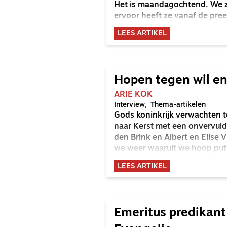
Het is maandagochtend. We z
ervoor heeft ze vanaf de pr
LEES ARTIKEL
Hopen tegen wil e
ARIE KOK
Interview
Thema-artikelen
Gods koninkrijk verwachten te
naar Kerst met een onvervuld 
den Brink en Albert en Elise 
we weer waaruit we hoop put
LEES ARTIKEL
Emeritus predikant