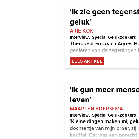
‘Ik zie geen tegens
geluk’
ARIE KOK
Interview
Special Gelukzoekers
Therapeut en coach Agnes Hui
genieten van de zegeningen i
LEES ARTIKEL
‘Ik gun meer mens
leven’
MAARTEN BOERSEMA
Interview
Special Gelukzoekers
'Kleine dingen maken mij gelu
dochtertje van mijn broer, zij
knuffel. Dat was een oprecht