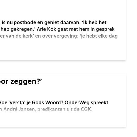
 is nu postbode en geniet daarvan. ‘Ik heb het
k heb gekregen.’ Arie Kok gaat met hem in gesprek
er van de kerk’ en over vergeving: ‘je hebt elke dag
oor zeggen?’
 Hoe ‘versta’ je Gods Woord? OnderWeg spreekt
n André Jansen, predikanten uit de CGK.