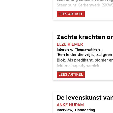
zelfstandig coach en doet re
Steunpunt Kerkenwerk (SKW) 
NGK.
LEES ARTIKEL
Zachte krachten o
ELZE RIEMER
Interview
Thema-artikelen
‘Een leider die vrij is, zal ge
Blok. Als predikant, pionier e
leiderschapsdynamiek.
LEES ARTIKEL
De levenskunst van
ANKE NIJDAM
Interview
Ontmoeting