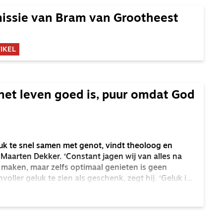
missie van Bram van Grootheest
IKEL
 het leven goed is, puur omdat God
luk te snel samen met genot, vindt theoloog en
Maarten Dekker. ‘Constant jagen wij van alles na
maken, maar zelfs optimaal genieten is geen
nvoller geluk te zien als geschenk, zegt hij. ‘Geluk is