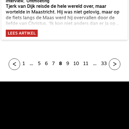
Interview
Ontmoeting
Tjerk van Dijk reisde de hele wereld over, maar
wortelde in Maastricht. Hij was niet gelovig, maar op
de fiets langs de Maas werd hij overvallen door de
liefde van Christus. ‘Ik kon niet anders dan er ja op
zeggen.’ Sindsdien deelt hij in de gemeenschap VIND
LEES ARTIKEL
zijn leven met ‘de zoekende Nederlander die ik zelf
was’.
<
>
1
…
5
6
7
8
9
10
11
…
33