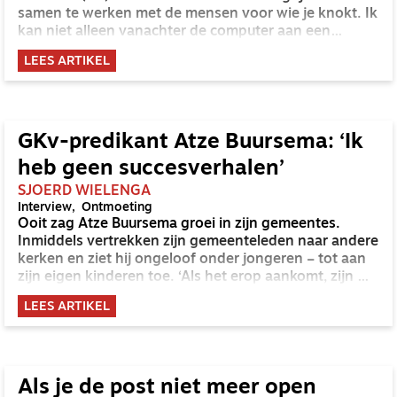
samen te werken met de mensen voor wie je knokt. Ik
kan niet alleen vanachter de computer aan een
rechtvaardige wereld werken.'
LEES ARTIKEL
GKv-predikant Atze Buursema: ‘Ik
heb geen succesverhalen’
SJOERD WIELENGA
Interview
Ontmoeting
Ooit zag Atze Buursema groei in zijn gemeentes.
Inmiddels vertrekken zijn gemeenteleden naar andere
kerken en ziet hij ongeloof onder jongeren – tot aan
zijn eigen kinderen toe. ‘Als het erop aankomt, zijn we
allemaal losers en is dit een kerk van losers.’
LEES ARTIKEL
Als je de post niet meer open