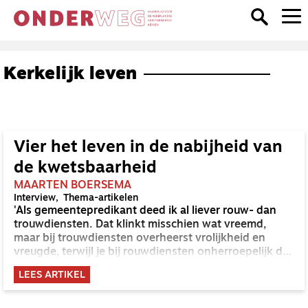
Kerkelijk leven
Vier het leven in de nabijheid van
de kwetsbaarheid
MAARTEN BOERSEMA
Interview
Thema-artikelen
'Als gemeentepredikant deed ik al liever rouw- dan
trouwdiensten. Dat klinkt misschien wat vreemd,
maar bij trouwdiensten overheerst vrolijkheid en
vreugde, terwijl je bij rouwdiensten onherroepelijk de
diepte ingaat en over het volle leven spreekt. Het
LEES ARTIKEL
komt er dan als voorganger ook op aan om nabijheid
te tonen.'