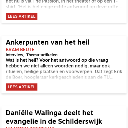
het nu is via The Passion, in het theater of op een T-
shirt. ‘Het is het enige echte antwoord op deze rotte
werkelijkheid waarin we nu leven.’ Elise Lengkeek
LEES ARTIKEL
praat met hem over zijn dromen en drijfveren.
Ankerpunten van het heil
BRAM BEUTE
Interview
Thema-artikelen
Wat is het heil? Voor het antwoord op die vraag
hebben we niet alleen woorden nodig, maar ook
rituelen, heilige plaatsen en voorwerpen. Dat zegt Erik
de Boer, hoogleraar kerkgeschiedenis aan de TU
Kampen|Utrecht.
LEES ARTIKEL
Daniëlle Walinga deelt het
evangelie in de Schilderswijk