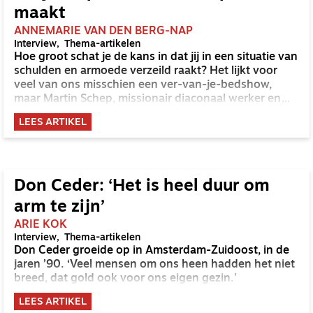
maakt
ANNEMARIE VAN DEN BERG-NAP
Interview
Thema-artikelen
Hoe groot schat je de kans in dat jij in een situatie van
schulden en armoede verzeild raakt? Het lijkt voor
veel van ons misschien een ver-van-je-bedshow,
maar Martin Schep, missionair diaconaal werker en
vrijwilliger voor Schuldhulpmaatje in Den Haag, weet
LEES ARTIKEL
dat armoede en schulden dichterbij zijn dan je denkt.
Don Ceder: ‘Het is heel duur om
arm te zijn’
ARIE KOK
Interview
Thema-artikelen
Don Ceder groeide op in Amsterdam-Zuidoost, in de
jaren ’90. ‘Veel mensen om ons heen hadden het niet
breed, dat gold ook voor ons eigen gezin.'
LEES ARTIKEL