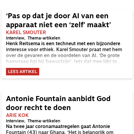
‘Pas op dat je door AI van een
apparaat niet een ‘zelf’ maakt’
KAREL SMOUTER
Interview
Thema-artikelen
Henk Reitsema is een techneut met een bijzondere
interesse voor ethiek. Karel Smouter praat met hem
over de gevaren en de voordelen van AI. ‘De grote
hamvraag ligt bij ‘bewustzijn’. Iets dat mee lijkt te
voelen, vinden wij al heel gauw menselijk.’
LEES ARTIKEL
Antonie Fountain aanbidt God
door recht te doen
ARIE KOK
Interview
Thema-artikelen
Na twee jaar coronamaatregelen gaat Antonie
Fountain (43) naar Ghana. ‘Het is belangrijk om