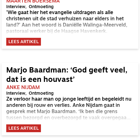
MAARTEN BOERSEMA
Interview
Ontmoeting
'Wie gaat hier het evangelie uitdragen als alle
christenen uit de stad verhuizen naar elders in het
land?’ Aan het woord is Daniëlle Walinga-Meerveld,
pastoraal werker bij de Haagse Havenkerk.
LEES ARTIKEL
Marjo Baardman: ‘God geeft veel,
dat is een houvast’
ANKE NIJDAM
Interview
Ontmoeting
Ze verloor haar man op jonge leeftijd en begeleidt nu
anderen bij rouw en verlies. Anke Nijdam gaat in
gesprek met Marjo Baardman. ‘Ik ben die grens
tussen bezorgd en overbezorgd te vaak overgegaan.
Van God mag ik loslaten.’
LEES ARTIKEL