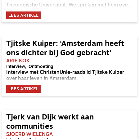
Theologische Universiteit. We spreken met hem over
de systemische kant van het kwaad. Hoe werkt het
LEES ARTIKEL
kwaad als macht in de praktijk en wat betekent het
om je daartegen te verzetten?
Tjitske Kuiper: ‘Amsterdam heeft
ons dichter bij God gebracht’
ARIE KOK
Interview
Ontmoeting
Interview met ChristenUnie-raadslid Tjitske Kuiper
over haar leven in Amsterdam.
LEES ARTIKEL
Tjerk van Dijk werkt aan
communities
SJOERD WIELENGA