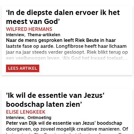
‘In de diepste dalen ervoer ik het
meest van God’
WILFRED HERMANS
Interview
Thema-artikelen
Naar de mens gesproken leeft Riek Beute in haar
laatste fase op aarde. Longfibrose heeft haar lichaam
jaar na jaar steeds verder gesloopt. Riek blikt terug op
een veelbewogen leven. ‘Als God het kwaad toelaat,
wat kan ik dan nog zeggen?’
LEES ARTIKEL
’Ik wil de essentie van Jezus’
boodschap laten zien’
ELISE LENGKEEK
Interview
Ontmoeting
Peter van Dijk wil de essentie van Jezus’ boodschap
doorgeven, op zoveel mogelijk creatieve manieren. Of