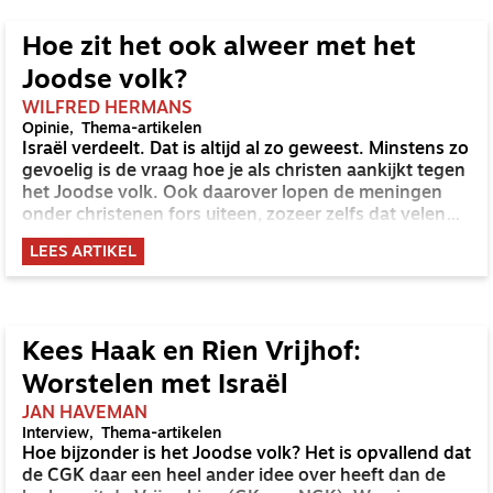
Hoe zit het ook alweer met het
Joodse volk?
WILFRED HERMANS
Opinie
Thema-artikelen
Israël verdeelt. Dat is altijd al zo geweest. Minstens zo
gevoelig is de vraag hoe je als christen aankijkt tegen
het Joodse volk. Ook daarover lopen de meningen
onder christenen fors uiteen, zozeer zelfs dat velen
door de bomen het bos niet meer zien of zich er, door
LEES ARTIKEL
alle meningsverschillen, niet meer druk over maken.
Een overzicht van de meest voorkomende
opvattingen.
Kees Haak en Rien Vrijhof:
Worstelen met Israël
JAN HAVEMAN
Interview
Thema-artikelen
Hoe bijzonder is het Joodse volk? Het is opvallend dat
de CGK daar een heel ander idee over heeft dan de