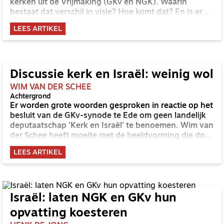
kerken uit de Vrijmaking (GKv en NGK). Waarin
bestaat dat verschil in visie? Hoe komt dat? En is er
misschien een mogelijkheid om dichter bij elkaar te
LEES ARTIKEL
komen? OnderWeg spreekt met Kees Haak,
missioloog en oud-docent aan de TU Kampen, en
Rien Vrijhof, emeritus predikant en deputaat voor de
relatie kerk en Israël in de CGK.
Discussie kerk en Israël: weinig wol
WIM VAN DER SCHEE
Achtergrond
Er worden grote woorden gesproken in reactie op het
besluit van de GKv-synode te Ede om geen landelijk
deputaatschap 'Kerk en Israël' te benoemen. Wim van
der Schee heeft moeite met de beeldvorming die door
zulke grote woorden ontstaat.
LEES ARTIKEL
Israël: laten NGK en GKv hun
opvatting koesteren