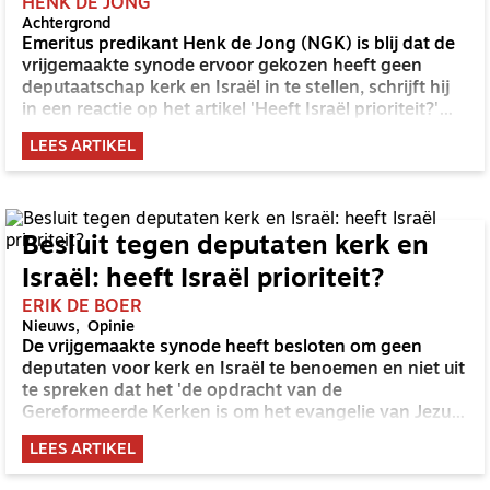
HENK DE JONG
Achtergrond
Emeritus predikant Henk de Jong (NGK) is blij dat de
vrijgemaakte synode ervoor gekozen heeft geen
deputaatschap kerk en Israël in te stellen, schrijft hij
in een reactie op het artikel 'Heeft Israël prioriteit?'
van Erik de Boer in OnderWeg nr. 3.
LEES ARTIKEL
Besluit tegen deputaten kerk en
Israël: heeft Israël prioriteit?
ERIK DE BOER
Nieuws
Opinie
De vrijgemaakte synode heeft besloten om geen
deputaten voor kerk en Israël te benoemen en niet uit
te spreken dat het 'de opdracht van de
Gereformeerde Kerken is om het evangelie van Jezus
Christus bekend te maken aan het Joodse volk'.
LEES ARTIKEL
Verbijsterend.