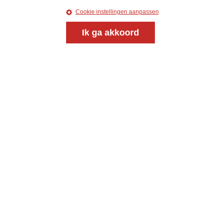
Onderweg is een platform voor ontmoeting, vorming
Cookie instellingen aanpassen
en gesprek voor christenen onderweg, in het bijzonder
voor de Nederlandse Gereformeerde Kerken.
Ik ga akkoord
Magazine
Onderweg
Kvk-nummer 33277063
NL46 INGB 0117 5827 86
info@onderwegonline.nl
© 2021 - 2026 Magazine
Onderweg
Algemene voorwaarden