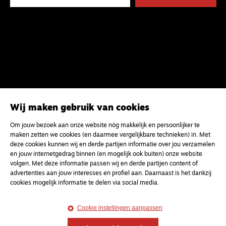
Wij maken gebruik van cookies
Om jouw bezoek aan onze website nóg makkelijk en persoonlijker te
maken zetten we cookies (en daarmee vergelijkbare technieken) in. Met
deze cookies kunnen wij en derde partijen informatie over jou verzamelen
en jouw internetgedrag binnen (en mogelijk ook buiten) onze website
volgen. Met deze informatie passen wij en derde partijen content of
advertenties aan jouw interesses en profiel aan. Daarnaast is het dankzij
cookies mogelijk informatie te delen via social media.
Magazine
Onderweg
Onderweg is een platform voor ontmoeting, vorming
Cookie instellingen aanpassen
en gesprek voor christenen onderweg, in het bijzonder
voor de Nederlandse Gereformeerde Kerken.