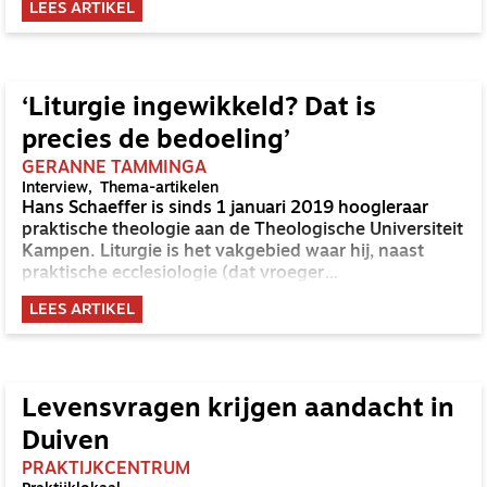
LEES ARTIKEL
‘Liturgie ingewikkeld? Dat is
precies de bedoeling’
GERANNE TAMMINGA
Interview
Thema-artikelen
Hans Schaeffer is sinds 1 januari 2019 hoogleraar
praktische theologie aan de Theologische Universiteit
Kampen. Liturgie is het vakgebied waar hij, naast
praktische ecclesiologie (dat vroeger
gemeenteopbouw heette), mee aan de slag gaat. Een
LEES ARTIKEL
logische combinatie volgens Schaeffer:
gemeenteleden worden gevormd in de liturgie en
mogen samen vormgeven aan de liturgie.
Levensvragen krijgen aandacht in
Duiven
PRAKTIJKCENTRUM