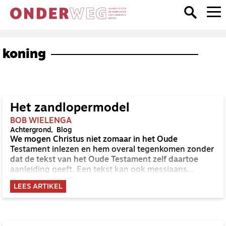
koning
Het zandlopermodel
BOB WIELENGA
Achtergrond
Blog
We mogen Christus niet zomaar in het Oude
Testament inlezen en hem overal tegenkomen zonder
dat de tekst van het Oude Testament zelf daartoe
aanleiding geeft. Een tekst kan ook messiaans
overvraagd worden. Hoe ging Henk de Jong hiermee
LEES ARTIKEL
om?