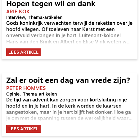
Hopen tegen wil en dank
ARIE KOK
Interview
Thema-artikelen
Gods koninkrijk verwachten terwijl de raketten over je
hoofd vliegen. Of toeleven naar Kerst met een
onvervuld verlangen in je hart. Luitenant-kolonel
Hans van den Brink en Albert en Elise Vink weten wat
het is. ‘Nu het advent wordt, weten we weer waaruit
LEES ARTIKEL
we hoop putten.’
Zal er ooit een dag van vrede zijn?
PETER HOMMES
Opinie
Thema-artikelen
De tijd van advent kan zorgen voor kortsluiting in je
hoofd en in je hart. In de kerk worden de kaarsen
aangestoken, maar in je hart blijft het donker. Hoe ga
je om met de spanning tussen de werkelijkheid waarin
je leeft en de werkelijkheid die God belooft? Peter
LEES ARTIKEL
Hommes doet een aantal handreikingen.