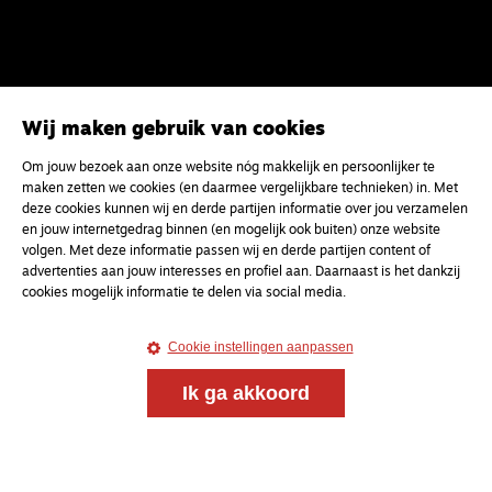
Wij maken gebruik van cookies
Om jouw bezoek aan onze website nóg makkelijk en persoonlijker te
Magazine
Onderweg
maken zetten we cookies (en daarmee vergelijkbare technieken) in. Met
deze cookies kunnen wij en derde partijen informatie over jou verzamelen
Onderweg is een platform voor ontmoeting, vorming
en jouw internetgedrag binnen (en mogelijk ook buiten) onze website
en gesprek voor christenen onderweg, in het bijzonder
volgen. Met deze informatie passen wij en derde partijen content of
voor de Nederlandse Gereformeerde Kerken.
advertenties aan jouw interesses en profiel aan. Daarnaast is het dankzij
cookies mogelijk informatie te delen via social media.
Magazine
Onderweg
Kvk-nummer 33277063
Cookie instellingen aanpassen
NL46 INGB 0117 5827 86
Ik ga akkoord
info@onderwegonline.nl