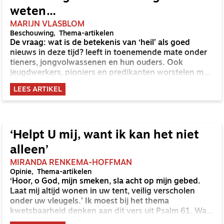
weten…
MARIJN VLASBLOM
Beschouwing
Thema-artikelen
De vraag: wat is de betekenis van ‘heil’ als goed
nieuws in deze tijd? leeft in toenemende mate onder
tieners, jongvolwassenen en hun ouders. Ook
jeugdwerkers, pioniers en predikanten worstelen met
de relevantie van klassieke verhalen uit het evangelie.
LEES ARTIKEL
‘Helpt U mij, want ik kan het niet
alleen’
MIRANDA RENKEMA-HOFFMAN
Opinie
Thema-artikelen
‘Hoor, o God, mijn smeken, sla acht op mijn gebed.
Laat mij altijd wonen in uw tent, veilig verscholen
onder uw vleugels.’ Ik moest bij het thema
kwetsbaarheid denken aan dit vers uit Psalm 61. Wat
betekent het dat Gods kracht zichtbaar wordt in