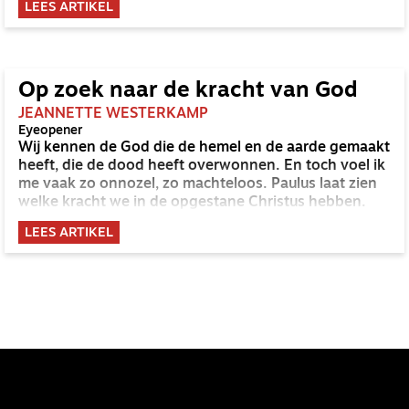
LEES ARTIKEL
kwetsbaarheid? En ervaar je dat ook zo als je zelf in
een kwetsbare positie terechtkomt?
Op zoek naar de kracht van God
JEANNETTE WESTERKAMP
Eyeopener
Wij kennen de God die de hemel en de aarde gemaakt
heeft, die de dood heeft overwonnen. En toch voel ik
me vaak zo onnozel, zo machteloos. Paulus laat zien
welke kracht we in de opgestane Christus hebben.
LEES ARTIKEL