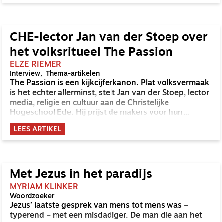
CHE-lector Jan van der Stoep over
het volksritueel The Passion
ELZE RIEMER
Interview
Thema-artikelen
The Passion is een kijkcijferkanon. Plat volksvermaak
is het echter allerminst, stelt Jan van der Stoep, lector
media, religie en cultuur aan de Christelijke
Hogeschool Ede. Hij prijst de makers voor hun
vermogen om het verhaal van Jezus’ lijden en sterven
LEES ARTIKEL
midden in deze tijd te plaatsen.
Met Jezus in het paradijs
MYRIAM KLINKER
Woordzoeker
Jezus’ laatste gesprek van mens tot mens was –
typerend – met een misdadiger. De man die aan het