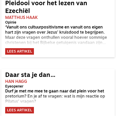
Pleidooi voor het lezen van
Ezechiël
MATTHIJS HAAK
Opinie
‘Vanuit ons cultuurpositivisme en vanuit ons eigen
hart zijn vragen over Jezus’ kruisdood te begrijpen.
Maar deze vragen onthullen vooral hoever sommige
christenen bij het Bijbelse getuigenis vandaan zijn
geraakt.’ Matthijs Haak laat zien dat het boek Ezechiël
LEES ARTIKEL
ons in deze tijd alles te zeggen heeft.
Daar sta je dan…
HAN HAGG
Eyeopener
Durf je met me mee te gaan naar dat plein voor het
pretorium? En je af te vragen: wat is míjn reactie op
Pilatus’ vragen?
LEES ARTIKEL