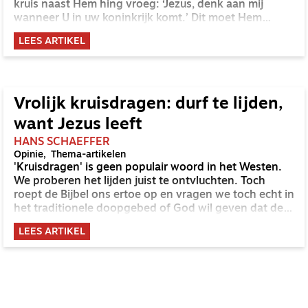
kruis naast Hem hing vroeg: ‘Jezus, denk aan mij
wanneer U in uw koninkrijk komt.’ Dit moet Hem
bijzonder troostvol in de oren hebben geklonken.
LEES ARTIKEL
Vrolijk kruisdragen: durf te lijden,
want Jezus leeft
HANS SCHAEFFER
Opinie
Thema-artikelen
'Kruisdragen' is geen populair woord in het Westen.
We proberen het lijden juist te ontvluchten. Toch
roept de Bijbel ons ertoe op en vragen we toch echt in
het traditionele doopgebed of God wil geven dat de
dopeling iedere dag 'blijmoedig zijn of haar kruis kan
LEES ARTIKEL
dragen'. Hoe gaan we met die complexe relatie met
het lijden om? Anders gezegd: hoe leren we om vrolijk
ons kruis te dragen?