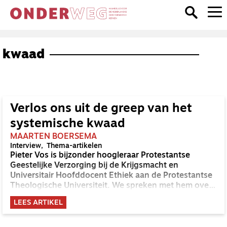
kwaad
Verlos ons uit de greep van het
systemische kwaad
MAARTEN BOERSEMA
Interview
Thema-artikelen
Pieter Vos is bijzonder hoogleraar Protestantse
Geestelijke Verzorging bij de Krijgsmacht en
Universitair Hoofddocent Ethiek aan de Protestantse
Theologische Universiteit. We spreken met hem over
de systemische kant van het kwaad. Hoe werkt het
LEES ARTIKEL
kwaad als macht in de praktijk en wat betekent het
om je daartegen te verzetten?