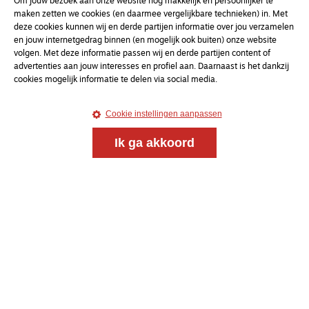
Om jouw bezoek aan onze website nóg makkelijk en persoonlijker te
maken zetten we cookies (en daarmee vergelijkbare technieken) in. Met
deze cookies kunnen wij en derde partijen informatie over jou verzamelen
en jouw internetgedrag binnen (en mogelijk ook buiten) onze website
Magazine
Onderweg
volgen. Met deze informatie passen wij en derde partijen content of
advertenties aan jouw interesses en profiel aan. Daarnaast is het dankzij
Onderweg is een platform voor ontmoeting, vorming
cookies mogelijk informatie te delen via social media.
en gesprek voor christenen onderweg, in het bijzonder
voor de Nederlandse Gereformeerde Kerken.
Cookie instellingen aanpassen
Magazine
Onderweg
Ik ga akkoord
Kvk-nummer 33277063
NL46 INGB 0117 5827 86
info@onderwegonline.nl