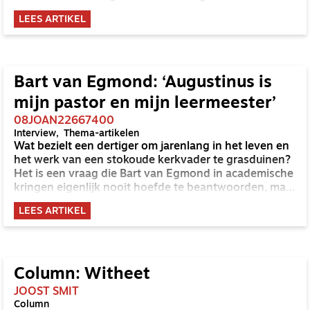
achterhoofd naar enkele gedeelten uit het Nieuwe
LEES ARTIKEL
Testament.
Bart van Egmond: ‘Augustinus is
mijn pastor en mijn leermeester’
08JOAN22667400
Interview
Thema-artikelen
Wat bezielt een dertiger om jarenlang in het leven en
het werk van een stokoude kerkvader te grasduinen?
Het is een vraag die Bart van Egmond in academische
kringen eigenlijk nooit hoefde te beantwoorden, maar
waar hij nu, bij de voltooiing van zijn promotie op
LEES ARTIKEL
Augustinus en het lijden, graag voor gaat zitten.
Column: Witheet
JOOST SMIT
Column