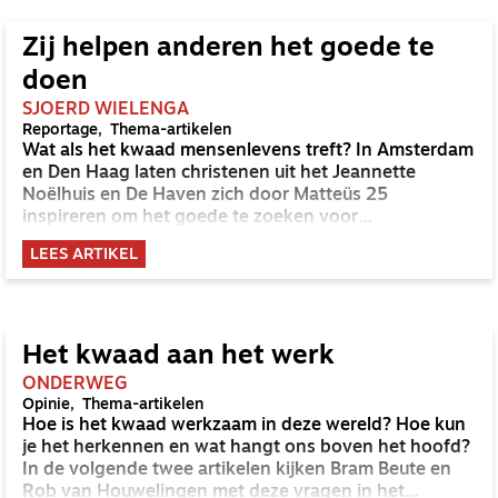
Zij helpen anderen het goede te
doen
SJOERD WIELENGA
Reportage
Thema-artikelen
Wat als het kwaad mensenlevens treft? In Amsterdam
en Den Haag laten christenen uit het Jeannette
Noëlhuis en De Haven zich door Matteüs 25
inspireren om het goede te zoeken voor
veerkrachtige mensen in nood. ‘We brengen Jezus
LEES ARTIKEL
niet naar de mensen, maar denken in de mensen
Jezus te zien.’
Het kwaad aan het werk
ONDERWEG
Opinie
Thema-artikelen
Hoe is het kwaad werkzaam in deze wereld? Hoe kun
je het herkennen en wat hangt ons boven het hoofd?
In de volgende twee artikelen kijken Bram Beute en
Rob van Houwelingen met deze vragen in het