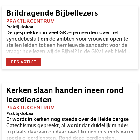
Brildragende Bijbellezers
PRAKTIJKCENTRUM
Praktijklokaal
De gesprekken in veel GKv-gemeenten over het
synodebesluit om de ambten voor vrouwen open te
stellen leiden tot een hernieuwde aandacht voor de
vraag: hoe lezen wij de Bijbel? In de GKv Leek hield
ds. Roel Prins er een drietal leerdiensten over.
LEES ARTIKEL
Kerken slaan handen ineen rond
leerdiensten
PRAKTIJKCENTRUM
Praktijklokaal
Er wordt in kerken nog steeds over de Heidelbergse
Catechismus gepreekt, al wordt dat duidelijk minder.
In plaats daarvan en daarnaast komen er steeds vaker
speciale leerdiensten. Rond deze leerdiensten