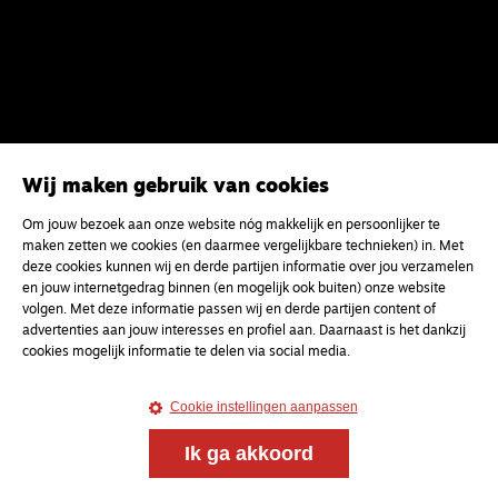
Wij maken gebruik van cookies
Om jouw bezoek aan onze website nóg makkelijk en persoonlijker te
Magazine
Onderweg
maken zetten we cookies (en daarmee vergelijkbare technieken) in. Met
deze cookies kunnen wij en derde partijen informatie over jou verzamelen
Onderweg is een platform voor ontmoeting, vorming
en jouw internetgedrag binnen (en mogelijk ook buiten) onze website
en gesprek voor christenen onderweg, in het bijzonder
volgen. Met deze informatie passen wij en derde partijen content of
voor de Nederlandse Gereformeerde Kerken.
advertenties aan jouw interesses en profiel aan. Daarnaast is het dankzij
cookies mogelijk informatie te delen via social media.
Magazine
Onderweg
Cookie instellingen aanpassen
Kvk-nummer 33277063
NL46 INGB 0117 5827 86
Ik ga akkoord
info@onderwegonline.nl