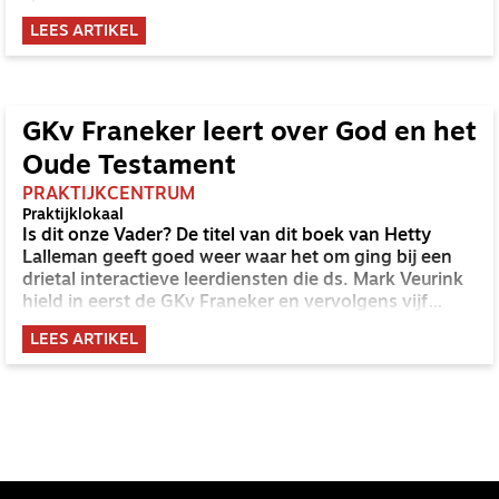
ontstaat steeds meer samenwerking tussen
LEES ARTIKEL
predikanten en kerken uit een bepaalde regio.
GKv Franeker leert over God en het
Oude Testament
PRAKTIJKCENTRUM
Praktijklokaal
Is dit onze Vader? De titel van dit boek van Hetty
Lalleman geeft goed weer waar het om ging bij een
drietal interactieve leerdiensten die ds. Mark Veurink
hield in eerst de GKv Franeker en vervolgens vijf
andere GKv-kerken binnen Friesland.
LEES ARTIKEL