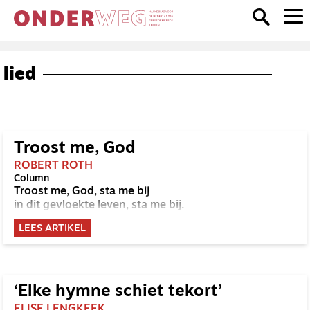
lied
Troost me, God
ROBERT ROTH
Column
Troost me, God, sta me bij
in dit gevloekte leven, sta me bij.
LEES ARTIKEL
‘Elke hymne schiet tekort’
ELISE LENGKEEK