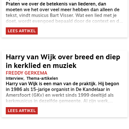
Praten we over de betekenis van liederen, dan
moeten we het over veel meer hebben dan alleen de
tekst, vindt musicus Bart Visser. Wat een lied met je
doet, wordt evengoed bepaald door de context en de
melodie. Hij illustreert het aan de hand van 'Amazing
LEES ARTIKEL
Grace'.
Harry van Wijk over breed en diep
in kerklied en muziek
FREDDY GERKEMA
Interview
Thema-artikelen
Harry van Wijk is een man van de praktijk. Hij begon
in 1986 als 15-jarige organist in De Kandelaar in
Amersfoort (GKv) en werkt sinds 1999 deeltijd als
kerkmusicus in dezelfde gemeente. Al zijn werk,
musicerend en coachend, gebeurt vanuit de
LEES ARTIKEL
overtuiging dat een goed gezongen lied voor de Heer
veel toevoegt in de zondagse diensten. Ook anno
2017.