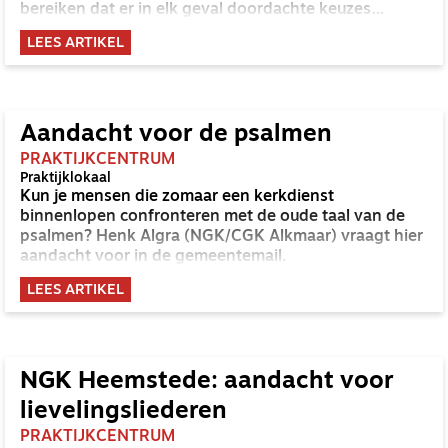
bereiken dat er in elk geval doordachte keuzes
worden gemaakt, adviseert de GKv-synode om als
LEES ARTIKEL
gemeente een muziekprofiel vast te stellen.
Aandacht voor de psalmen
PRAKTIJKCENTRUM
Praktijklokaal
Kun je mensen die zomaar een kerkdienst
binnenlopen confronteren met de oude taal van de
psalmen? Henk Algra (NGK/CGK Alkmaar) vraagt hier
aandacht voor in de gemeentemail.
LEES ARTIKEL
NGK Heemstede: aandacht voor
lievelingsliederen
PRAKTIJKCENTRUM