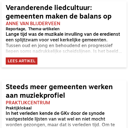
Veranderende liedcultuur:
gemeenten maken de balans op
ANNE VAN BLIJDERVEEN
Reportage
Thema-artikelen
Lange tijd was de muzikale invulling van de eredienst
een splijtzwam voor veel kerkelijke gemeenten.
Tussen oud en jong en behoudend en progressief
liepen soms nadrukkelijke scheidslijnen. Is het beeld
vandaag anders? Een rondgang langs vier
LEES ARTIKEL
gemeenten. 'Alle liederen zijn geschikt om God te
loven, maar van sommige krijg ik theologische jeuk.'
Steeds meer gemeenten werken
aan muziekprofiel
PRAKTIJKCENTRUM
Praktijklokaal
In het verleden kende de GKv door de synode
vastgestelde lijsten van wat wel en niet mocht
worden gezongen, maar dat is verleden tijd. Om te