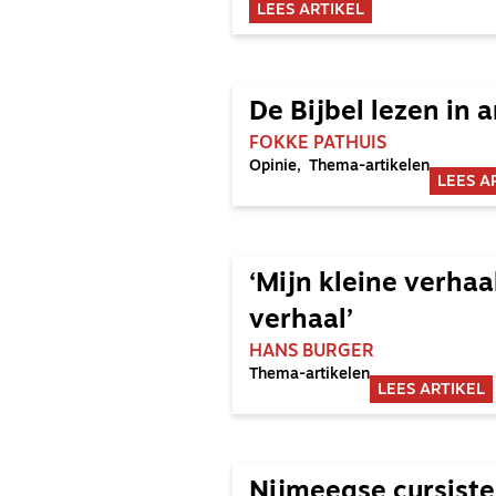
LEES ARTIKEL
De Bijbel lezen in 
FOKKE PATHUIS
Opinie
Thema-artikelen
LEES A
‘Mijn kleine verha
verhaal’
HANS BURGER
Thema-artikelen
LEES ARTIKEL
Nijmeegse cursiste