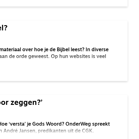
el?
ateriaal over hoe je de Bijbel leest? In diverse
an de orde geweest. Op hun websites is veel
oor zeggen?’
 Hoe ‘versta’ je Gods Woord? OnderWeg spreekt
n André Jansen, predikanten uit de CGK.