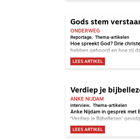
Gods stem verstaa
ONDERWEG
Reportage
Thema-artikelen
Hoe spreekt God? Drie christe
hebben gehoord en hoe zij d
LEES ARTIKEL
Verdiep je bijbelle
ANKE NIJDAM
Interview
Thema-artikelen
Anke Nijdam in gesprek met B
‘Verdiep je Bijbellezen’ gevo
LEES ARTIKEL