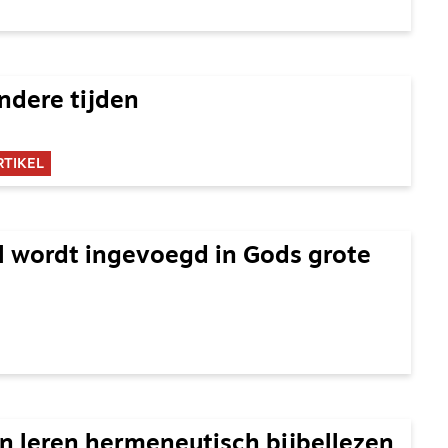
andere tijden
RTIKEL
al wordt ingevoegd in Gods grote
n leren hermeneutisch bijbellezen