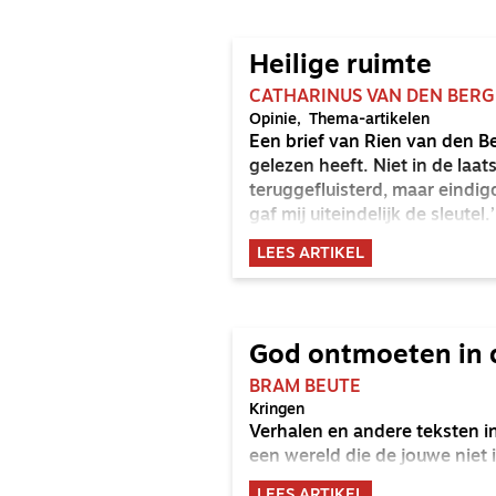
Heilige ruimte
CATHARINUS VAN DEN BERG
Opinie
Thema-artikelen
Een brief van Rien van den Berg
gelezen heeft. Niet in de laat
teruggefluisterd, maar eindi
gaf mij uiteindelijk de sleutel.’
LEES ARTIKEL
God ontmoeten in d
BRAM BEUTE
Kringen
Verhalen en andere teksten in
een wereld die de jouwe niet 
LEES ARTIKEL