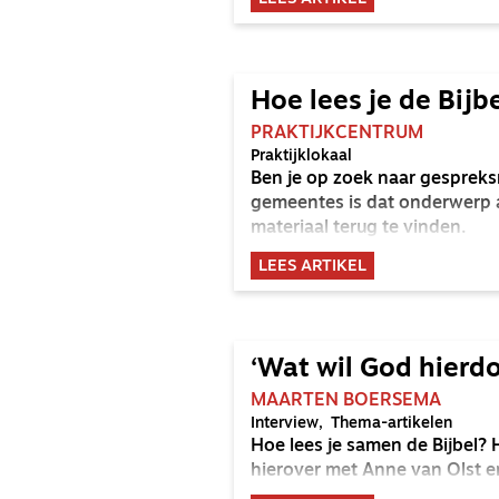
Hoe lees je de Bijb
PRAKTIJKCENTRUM
Praktijklokaal
Ben je op zoek naar gespreksm
gemeentes is dat onderwerp a
materiaal terug te vinden.
LEES ARTIKEL
‘Wat wil God hierd
MAARTEN BOERSEMA
Interview
Thema-artikelen
Hoe lees je samen de Bijbel?
hierover met Anne van Olst e