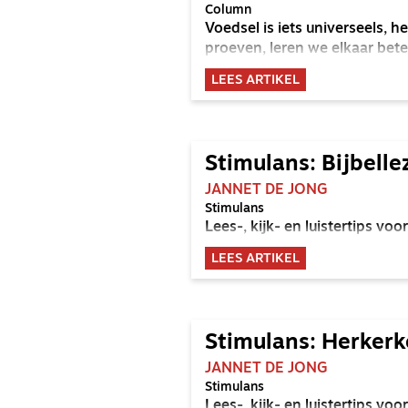
Column
Voedsel is iets universeels, he
proeven, leren we elkaar bet
LEES ARTIKEL
Stimulans: Bijbelle
JANNET DE JONG
Stimulans
Lees-, kijk- en luistertips v
LEES ARTIKEL
Stimulans: Herkerk
JANNET DE JONG
Stimulans
Lees-, kijk- en luistertips v