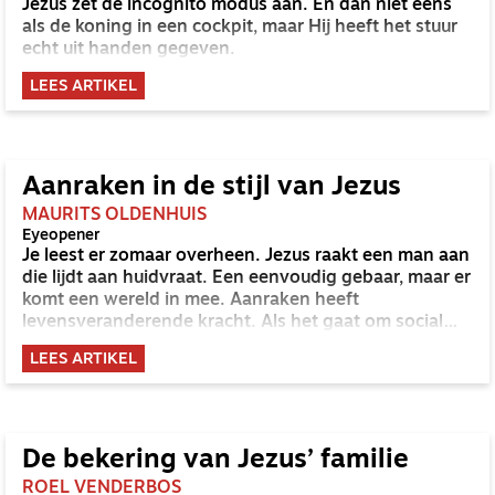
Jezus zet de incognito modus aan. En dan niet eens
als de koning in een cockpit, maar Hij heeft het stuur
echt uit handen gegeven.
LEES ARTIKEL
Aanraken in de stijl van Jezus
MAURITS OLDENHUIS
Eyeopener
Je leest er zomaar overheen. Jezus raakt een man aan
die lijdt aan huidvraat. Een eenvoudig gebaar, maar er
komt een wereld in mee. Aanraken heeft
levensveranderende kracht. Als het gaat om social
distancing, quarantaine en anderhalvemeter hebben
LEES ARTIKEL
wij dit jaar genoeg meegemaakt. Misschien hebben
we het belang van lichamelijke aanraking op een
andere manier leren zien. Jezus inspireert ook als het
gaat om aanraken.
De bekering van Jezus’ familie
ROEL VENDERBOS