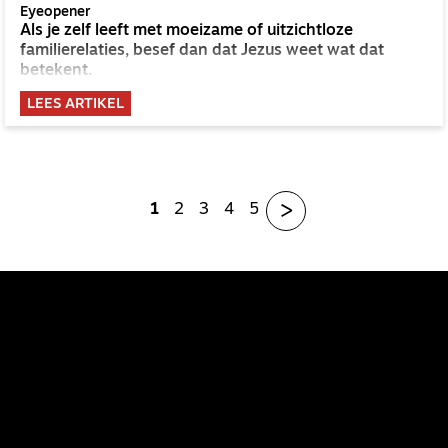
Eyeopener
Als je zelf leeft met moeizame of uitzichtloze
familierelaties, besef dan dat Jezus weet wat dat
betekent.
LEES ARTIKEL
>
1
2
3
4
5