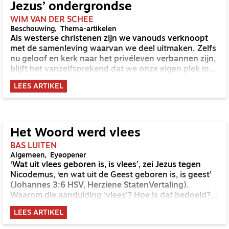
Jezus’ ondergrondse
WIM VAN DER SCHEE
Beschouwing
Thema-artikelen
Als westerse christenen zijn we vanouds verknoopt
met de samenleving waarvan we deel uitmaken. Zelfs
nu geloof en kerk naar het privéleven verbannen zijn,
blijft het vanzelfsprekend dat we onze eigen plek in
de samenleving innemen.
LEES ARTIKEL
Het Woord werd vlees
BAS LUITEN
Algemeen
Eyeopener
‘Wat uit vlees geboren is, is vlees’, zei Jezus tegen
Nicodemus, ‘en wat uit de Geest geboren is, is geest’
(Johannes 3:6 HSV, Herziene StatenVertaling).
Waarom die aanduiding ‘vlees’? Hoe is dat bedoeld?
Gaat dat over mijn lichaam of over meer?
LEES ARTIKEL