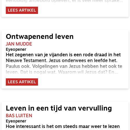
eenduidig antwoord oplevert, er is veel meer sprake
van een antwoord dat zich in de loop van je leven kan
LEES ARTIKEL
ontwikkelen.
Ontwapenend leven
JAN MUDDE
Eyeopener
Het zegenen van je vijanden is een rode draad in het
Nieuwe Testament. Jezus onderwees en leefde het.
Paulus ook. Volgelingen van Jezus hebben het ook te
leven. Dat is nogal wat. Waarom wil Jezus dat? En
vooral: hoe moet dat? Wij hebben de neiging om te
LEES ARTIKEL
reageren als een neushoorn of als een egel. Maar
Jezus wijst ons een andere weg.
Leven in een tijd van vervulling
BAS LUITEN
Eyeopener
Hoe interessant is het om steeds maar weer te lezen