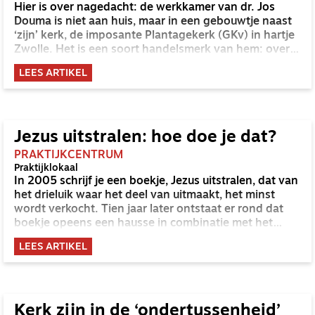
Hier is over nagedacht: de werkkamer van dr. Jos
Douma is niet aan huis, maar in een gebouwtje naast
‘zijn’ kerk, de imposante Plantagekerk (GKv) in hartje
Zwolle. Het is een soort handelsmerk van hem: over
veel dingen nadenken. Hij schrijft daar boeken over
LEES ARTIKEL
(die in een behoefte voorzien). En hij werkt, net zo
doordacht, aan presentie op internet en in de sociale
media. In een special over geloof, gevoel en ervaring
kan een gesprek met hem niet ontbreken.
Jezus uitstralen: hoe doe je dat?
PRAKTIJKCENTRUM
Praktijklokaal
In 2005 schrijf je een boekje, Jezus uitstralen, dat van
het drieluik waar het deel van uitmaakt, het minst
wordt verkocht. Tien jaar later ontstaat er rond dat
boekje opeens een hausse in combinatie met het
thema discipelschap. Dat overkwam GKv-predikant
LEES ARTIKEL
Jos Douma dit jaar.
Kerk zijn in de ‘ondertussenheid’