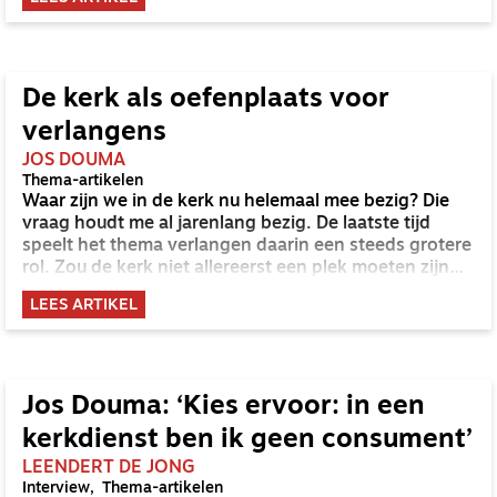
heilige Geest is rondom de Woordverkondiging.'
De kerk als oefenplaats voor
verlangens
JOS DOUMA
Thema-artikelen
Waar zijn we in de kerk nu helemaal mee bezig? Die
vraag houdt me al jarenlang bezig. De laatste tijd
speelt het thema verlangen daarin een steeds grotere
rol. Zou de kerk niet allereerst een plek moeten zijn
waar onze verlangens worden gevormd en richting
LEES ARTIKEL
krijgen?
Jos Douma: ‘Kies ervoor: in een
kerkdienst ben ik geen consument’
LEENDERT DE JONG
Interview
Thema-artikelen