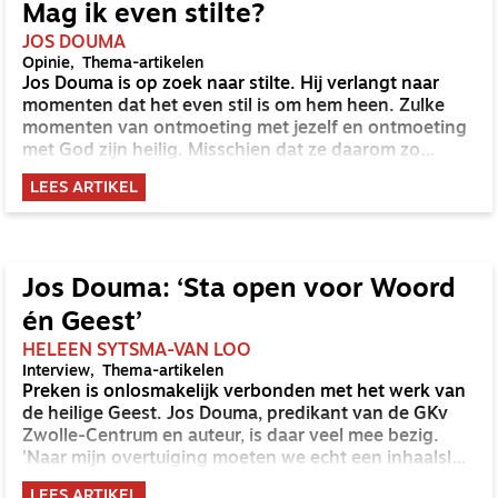
Mag ik even stilte?
JOS DOUMA
Opinie
Thema-artikelen
Jos Douma is op zoek naar stilte. Hij verlangt naar
momenten dat het even stil is om hem heen. Zulke
momenten van ontmoeting met jezelf en ontmoeting
met God zijn heilig. Misschien dat ze daarom zo
zeldzaam zijn.
LEES ARTIKEL
Jos Douma: ‘Sta open voor Woord
én Geest’
HELEEN SYTSMA-VAN LOO
Interview
Thema-artikelen
Preken is onlosmakelijk verbonden met het werk van
de heilige Geest. Jos Douma, predikant van de GKv
Zwolle-Centrum en auteur, is daar veel mee bezig.
'Naar mijn overtuiging moeten we echt een inhaalslag
maken om te ontdekken wat het eigen werk van de
LEES ARTIKEL