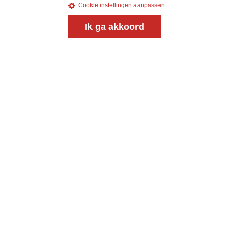
Cookie instellingen aanpassen
Ik ga akkoord
Magazine
Onderweg
Onderweg is een platform voor ontmoeting, vorming
en gesprek voor christenen onderweg, in het bijzonder
voor de Nederlandse Gereformeerde Kerken.
Magazine
Onderweg
Kvk-nummer 33277063
NL46 INGB 0117 5827 86
info@onderwegonline.nl