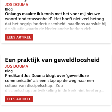
JOS DOUMA
Blog
Onlangs maakte ik kennis met het voor mij nieuwe
woord ‘ondertussenheid’. Het hoeft niet veel betoog
dat het begrip ‘ondertussenheid’ naadloos aansluit bij
de situatie waarin de Nederlandse kerken zich
bevinden.
LEES ARTIKEL
Een praktijk van geweldloosheid
JOS DOUMA
Blog
Predikant Jos Douma blogt over 'geweldloze
communicatie' als een stap op de weg naar een
cultuur van discipelschap. 'Zou
discipelschapsontwikkeling in de kerk niet heel erg
geholpen zijn met deze mededogende vorm van
LEES ARTIKEL
communieren?'