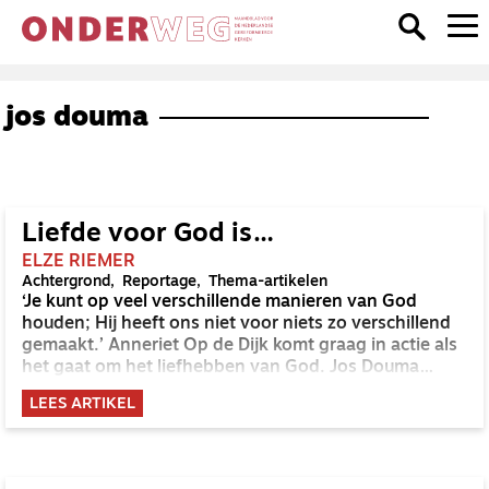
jos douma
Liefde voor God is…
ELZE RIEMER
Achtergrond
Reportage
Thema-artikelen
‘Je kunt op veel verschillende manieren van God
houden; Hij heeft ons niet voor niets zo verschillend
gemaakt.’ Anneriet Op de Dijk komt graag in actie als
het gaat om het liefhebben van God. Jos Douma
houdt ook van hard werken, maar in het centrum
LEES ARTIKEL
daarvan is stilte. Een stilte waarin hij God op de
eerste plek zet en zegt: ‘hier ben ik’ en ‘hier bent U’.
Beiden gaan in op de vraag: hoe doe jij dat, God
liefhebben?