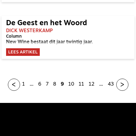
De Geest en het Woord
DICK WESTERKAMP
Column
New Wine bestaat dit jaar twintig jaar.
LEES ARTIKEL
<
>
1
…
6
7
8
9
10
11
12
…
43