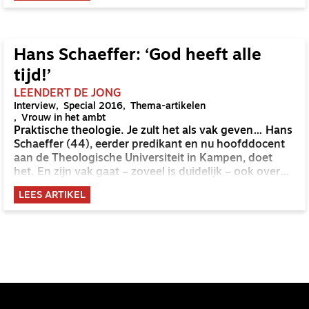
Hans Schaeffer: ‘God heeft alle
tijd!’
LEENDERT DE JONG
Interview
Special 2016
Thema-artikelen
Vrouw in het ambt
Praktische theologie. Je zult het als vak geven… Hans
Schaeffer (44), eerder predikant en nu hoofddocent
aan de Theologische Universiteit in Kampen, doet
het. En zijn vak gaat – zoveel is duidelijk – ook over
de kerk, over hoe je kerk kunt, wilt en ten diepste
LEES ARTIKEL
moet zijn. In een special over de toekomst van de
kerk en de kerk van de toekomst kan Schaeffer niet
gemist worden. OnderWeg praat met hem.