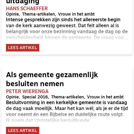
uitdaging
HANS SCHAEFFER
Opinie
Thema-artikelen
Vrouw in het ambt
Intense gesprekken zijn sinds het allereerste begin
van de kerk aanwezig geweest. Dat feit alleen al is
belangrijk voor onze bezinning vandaag de dag op de
verscheidenheid binnen de gemeente. De vraag voor
nu is wel: waar liggen de grenzen van deze
LEES ARTIKEL
verscheidenheid?
Als gemeente gezamenlijk
besluiten nemen
PETER WIERENGA
Opinie
Special 2016
Thema-artikelen
Vrouw in het ambt
Besluitvorming in een kerkelijke gemeente is vandaag
de dag vaak moeilijk. Maar het kan wél, als je er de tijd
voor neemt én een Bijbelse en duidelijke route volgt.
Ik noem dat ‘christelijke besluitkunde’.
LEES ARTIKEL