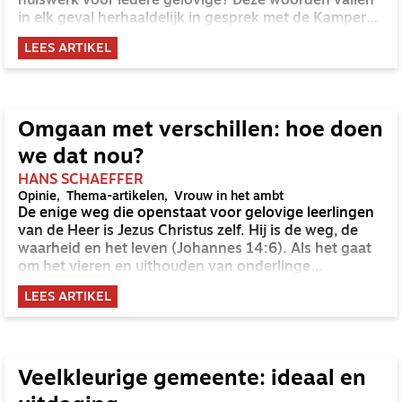
huiswerk voor iedere gelovige? Deze woorden vallen
in elk geval herhaaldelijk in gesprek met de Kamper
emeritus hoogleraar Kees de Ruijter en Arine Brouwer,
LEES ARTIKEL
coach, trainer en voormalig lid van de Vertrouwens-
en Adviescommissie van de NGK.
Omgaan met verschillen: hoe doen
we dat nou?
HANS SCHAEFFER
Opinie
Thema-artikelen
Vrouw in het ambt
De enige weg die openstaat voor gelovige leerlingen
van de Heer is Jezus Christus zelf. Hij is de weg, de
waarheid en het leven (Johannes 14:6). Als het gaat
om het vieren en uithouden van onderlinge
verschillen, geldt dit ook. Hieronder maak ik dat
LEES ARTIKEL
concreet.
Veelkleurige gemeente: ideaal en