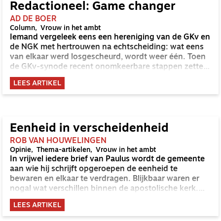
Redactioneel: Game changer
AD DE BOER
Column
Vrouw in het ambt
Iemand vergeleek eens een hereniging van de GKv en
de NGK met hertrouwen na echtscheiding: wat eens
van elkaar werd losgescheurd, wordt weer één. Toen
de GKv-synode recent onomkeerbare stappen zette
op weg naar die hereniging, was mijn reactie dan ook:
LEES ARTIKEL
ongelooflijk, feest op aarde en in de hemel.
Eenheid in verscheidenheid
ROB VAN HOUWELINGEN
Opinie
Thema-artikelen
Vrouw in het ambt
In vrijwel iedere brief van Paulus wordt de gemeente
aan wie hij schrijft opgeroepen de eenheid te
bewaren en elkaar te verdragen. Blijkbaar waren er
nogal wat verschillen binnen de apostolische kerk.
Hoe bewaarde men de eenheid in al die
LEES ARTIKEL
verscheidenheid? En welke weg wijst het Nieuwe
Testament inzake omgaan met diversiteit in de kerk?