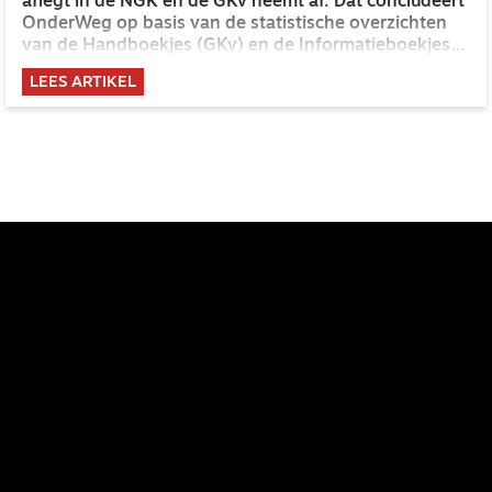
aflegt in de NGK en de GKv neemt af. Dat concludeert
OnderWeg op basis van de statistische overzichten
van de Handboekjes (GKv) en de Informatieboekjes
(NGK) van de afgelopen dertig jaar.
LEES ARTIKEL