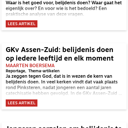
Waar is het goed voor, belijdenis doen? Waar gaat het
eigenlijk over? En voor wie is het bedoeld? Een
praktische analyse van deze vragen.
LEES ARTIKEL
GKv Assen-Zuid: belijdenis doen
op iedere leeftijd en elk moment
MAARTEN BOERSEMA
Reportage
Thema-artikelen
Ja zeggen tegen God, dat is in wezen de kern van
belijdenis doen. In veel kerken vindt dat vaak plaats
rond Pinksteren, nadat jongeren een aantal jaren
catechisatie hebben gevolgd. In de GKv Assen-Zuid is
dat anders. Daar kun je op elk moment in het jaar en
LEES ARTIKEL
op iedere leeftijd belijdenis doen. 'Ons pleidooi is om
meer te rekenen met Gods leiding in je leven.'