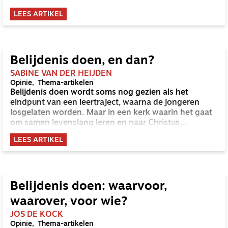
geloof en deed vorig voorjaar belijdenis. De twee
LEES ARTIKEL
vertellen hun verhaal. ‘Gods genade is veel groter dan
sommige mensen denken.’
Belijdenis doen, en dan?
SABINE VAN DER HEIJDEN
Opinie
Thema-artikelen
Belijdenis doen wordt soms nog gezien als het
eindpunt van een leertraject, waarna de jongeren
losgelaten worden. Maar in een kerk waarin het gaat
om samen levenslang leren en naar Christus
toegroeien zou het geen eindpunt maar een
LEES ARTIKEL
markeringspunt moeten zijn.
Belijdenis doen: waarvoor,
waarover, voor wie?
JOS DE KOCK
Opinie
Thema-artikelen