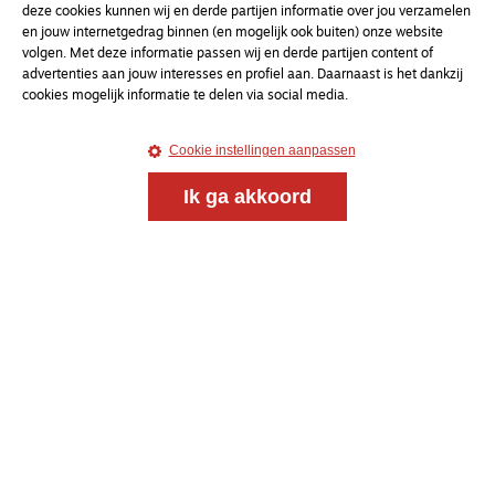
deze cookies kunnen wij en derde partijen informatie over jou verzamelen
en jouw internetgedrag binnen (en mogelijk ook buiten) onze website
volgen. Met deze informatie passen wij en derde partijen content of
advertenties aan jouw interesses en profiel aan. Daarnaast is het dankzij
cookies mogelijk informatie te delen via social media.
Cookie instellingen aanpassen
Ik ga akkoord
Magazine
Onderweg
Onderweg is een platform voor ontmoeting, vorming
en gesprek voor christenen onderweg, in het bijzonder
voor de Nederlandse Gereformeerde Kerken.
Magazine
Onderweg