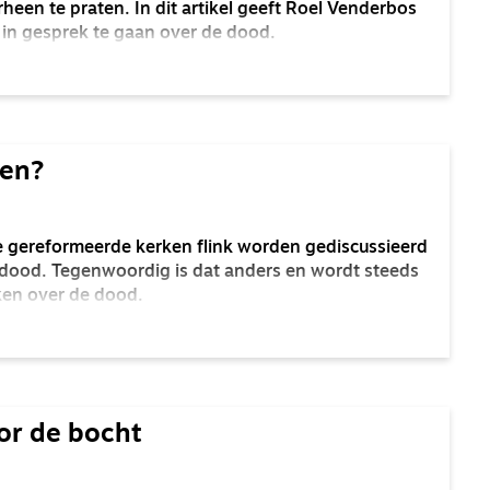
heen te praten. In dit artikel geeft Roel Venderbos
in gesprek te gaan over de dood.
den?
e gereformeerde kerken flink worden gediscussieerd
e dood. Tegenwoordig is dat anders en wordt steeds
ken over de dood.
or de bocht