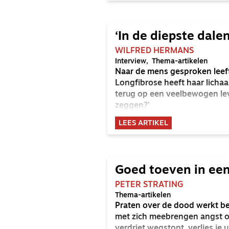
‘In de diepste dale
WILFRED HERMANS
Interview
Thema-artikelen
Naar de mens gesproken leeft 
Longfibrose heeft haar lichaa
terug op een veelbewogen lev
zeggen?’
LEES ARTIKEL
Goed toeven in een
PETER STRATING
Thema-artikelen
Praten over de dood werkt be
met zich meebrengen angst op
verdriet wegstopt, verlies je 