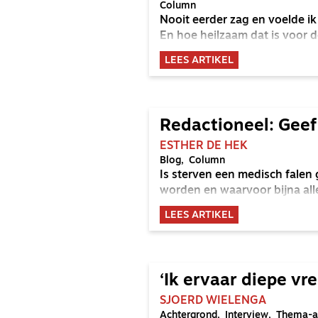
Column
Nooit eerder zag en voelde ik 
En hoe heilzaam dat is voor d
LEES ARTIKEL
Redactioneel: Geef
ESTHER DE HEK
Blog
Column
Is sterven een medisch fale
worden en waarvoor bijna all
LEES ARTIKEL
‘Ik ervaar diepe vre
SJOERD WIELENGA
Achtergrond
Interview
Thema-ar