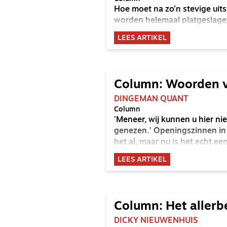
Hoe moet na zo’n stevige uits
worden helemaal platgeslage
LEES ARTIKEL
Column: Woorden v
DINGEMAN QUANT
Column
'Meneer, wij kunnen u hier n
genezen.' Openingszinnen in d
het al, maar nu is het echt een
LEES ARTIKEL
Column: Het allerb
DICKY NIEUWENHUIS