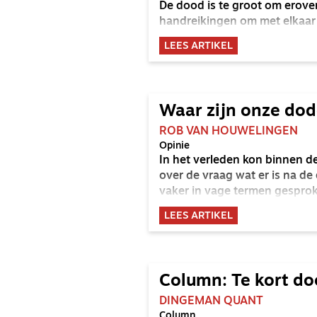
De dood is te groot om erover
handreikingen om met elkaar 
LEES ARTIKEL
Waar zijn onze do
ROB VAN HOUWELINGEN
Opinie
In het verleden kon binnen d
over de vraag wat er is na d
vaker in vage termen gespro
LEES ARTIKEL
Column: Te kort do
DINGEMAN QUANT
Column