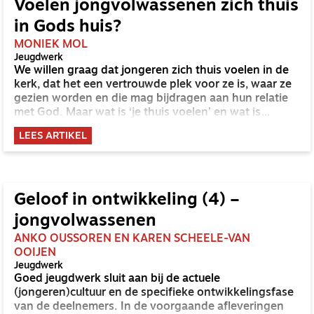
Voelen jongvolwassenen zich thuis
in Gods huis?
MONIEK MOL
Jeugdwerk
We willen graag dat jongeren zich thuis voelen in de
kerk, dat het een vertrouwde plek voor ze is, waar ze
gezien worden en die mag bijdragen aan hun relatie
met God. Maar wat is ‘je thuis voelen’ en wat is
‘thuis’? Een fysieke plek, specifieke activiteiten, een
LEES ARTIKEL
geloofsleer? En is dat voor iedereen hetzelfde? In een
serie van drie artikelen gaan we op deze vragen in.
Geloof in ontwikkeling (4) –
jongvolwassenen
ANKO OUSSOREN EN KAREN SCHEELE-VAN
OOIJEN
Jeugdwerk
Goed jeugdwerk sluit aan bij de actuele
(jongeren)cultuur en de specifieke ontwikkelingsfase
van de deelnemers. In de voorgaande afleveringen