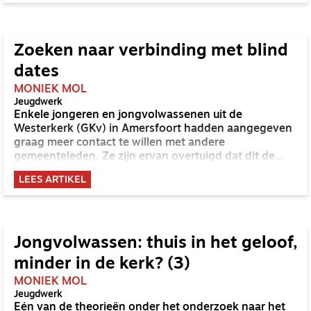
Zoeken naar verbinding met blind
dates
MONIEK MOL
Jeugdwerk
Enkele jongeren en jongvolwassenen uit de
Westerkerk (GKv) in Amersfoort hadden aangegeven
graag meer contact te willen met andere
gemeenteleden. Ze zijn ervan overtuigd dat dit de
onderlinge verbondenheid én het samen groeien in
LEES ARTIKEL
het geloof ten goede komt. De blind coffee date bleek
een goede setting om binnen de gemeente te komen
tot onderling gesprek.
Jongvolwassen: thuis in het geloof,
minder in de kerk? (3)
MONIEK MOL
Jeugdwerk
Eén van de theorieën onder het onderzoek naar het