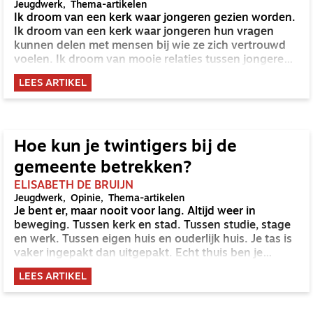
Jeugdwerk
Thema-artikelen
Ik droom van een kerk waar jongeren gezien worden.
Ik droom van een kerk waar jongeren hun vragen
kunnen delen met mensen bij wie ze zich vertrouwd
voelen. Ik droom van mooie relaties tussen jongeren
en volwassenen. Relaties waarin jongeren hun geloof,
LEES ARTIKEL
twijfels, emoties en keuzes een plek kunnen geven.
Buddy's zijn een goed begin om die droom waar te
maken.
Hoe kun je twintigers bij de
gemeente betrekken?
ELISABETH DE BRUIJN
Jeugdwerk
Opinie
Thema-artikelen
Je bent er, maar nooit voor lang. Altijd weer in
beweging. Tussen kerk en stad. Tussen studie, stage
en werk. Tussen eigen huis en ouderlijk huis. Je tas is
vaker ingepakt dan uitgepakt. Echt thuis ben je
nergens. Wat moet jij, twintiger, bij de kerk?
LEES ARTIKEL