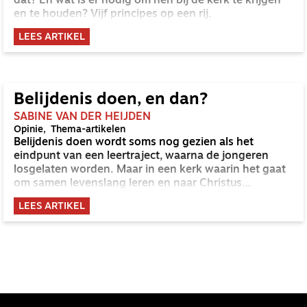
dat? En wat is er nodig om hen bij de kerk te krijgen
en te houden? Vijf principes op een rij.
LEES ARTIKEL
Belijdenis doen, en dan?
SABINE VAN DER HEIJDEN
Opinie
Thema-artikelen
Belijdenis doen wordt soms nog gezien als het
eindpunt van een leertraject, waarna de jongeren
losgelaten worden. Maar in een kerk waarin het gaat
om samen levenslang leren en naar Christus
toegroeien zou het geen eindpunt maar een
LEES ARTIKEL
markeringspunt moeten zijn.