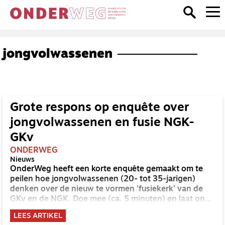
jongvolwassenen
Grote respons op enquête over
jongvolwassenen en fusie NGK-
GKv
ONDERWEG
Nieuws
OnderWeg heeft een korte enquête gemaakt om te
peilen hoe jongvolwassenen (20- tot 35-jarigen)
denken over de nieuw te vormen 'fusiekerk' van de
GKv en de NGK. Doe mee (ca. 5 minuten) en laat ons
jouw visie weten!
LEES ARTIKEL