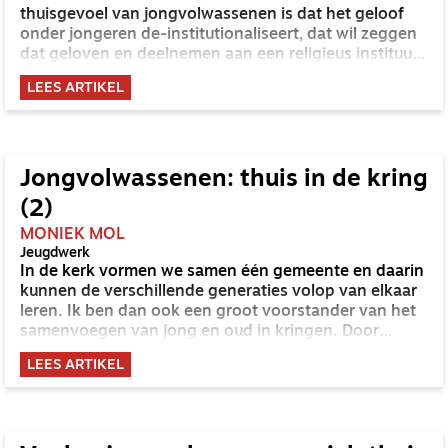
thuisgevoel van jongvolwassenen is dat het geloof
onder jongeren de-institutionaliseert, dat wil zeggen
dat geloven en deelnemen aan een religieus instituut
los van elkaar komen te staan. In gesprekken met
LEES ARTIKEL
jongvolwassenen zelf wordt echter ook een ander
beeld zichtbaar.
Jongvolwassenen: thuis in de kring
(2)
MONIEK MOL
Jeugdwerk
In de kerk vormen we samen één gemeente en daarin
kunnen de verschillende generaties volop van elkaar
leren. Ik ben dan ook een groot voorstander van het
samenvoegen van jong en oud in kringen. Door
gesprekken met jongvolwassenen ben ik daar echter
LEES ARTIKEL
wel genuanceerder over gaan denken.