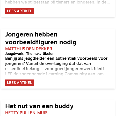
hebben we stilgestaan bij tieners en jongeren. In deze
aflevering kijken we naar jongvolwassenen in de
LEES ARTIKEL
leeftijd van 18 tot 23 jaar.
Jongeren hebben
voorbeeldfiguren nodig
MATTHIJS DEN DEKKER
Jeugdwerk
Thema-artikelen
Ben jij als jeugdleider een authentiek voorbeeld voor
jongeren? Vanuit de overtuiging dat dat van
essentieel belang is voor goed jongerenwerk biedt
LEF de zogenoemde Learning Community aan, om
jeugdleiders te helpen in deze rol te groeien.
LEES ARTIKEL
Het nut van een buddy
HETTY PULLEN-MUIS