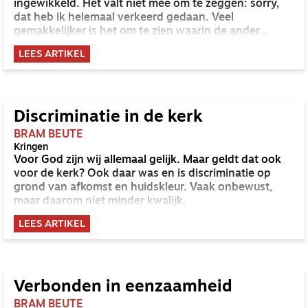
ingewikkeld. Het valt niet mee om te zeggen: sorry,
dat heb ik helemaal verkeerd gedaan. Veel
gemakkelijker is het om te zien waarin de ander
tekortschoot. Of om excuses aan te voeren voor je
LEES ARTIKEL
eigen tekort, zodat het kleiner lijkt.
Discriminatie in de kerk
BRAM BEUTE
Kringen
Voor God zijn wij allemaal gelijk. Maar geldt dat ook
voor de kerk? Ook daar was en is discriminatie op
grond van afkomst en huidskleur. Vaak onbewust,
maar daarom niet minder kwalijk.
LEES ARTIKEL
Verbonden in eenzaamheid
BRAM BEUTE