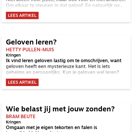
Niet alleen voor jezelf, maar ook voor en met anderen.
Om elkaar te steunen in dat geloof. En natuurlijk ook
tegenover degenen die niet geloven, om duidelijk te
LEES ARTIKEL
maken wat je gelooft.
Geloven leren?
HETTY PULLEN-MUIS
Kringen
Ik vind leren geloven lastig om te omschrijven, want
geloven heeft een mysterieuze kant. Het is iets
geheims en persoonlijks. Kun je geloven wel leren?
LEES ARTIKEL
Wie belast jij met jouw zonden?
BRAM BEUTE
Kringen
Omgaan met je eigen tekorten en falen is