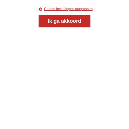
Cookie instellingen aanpassen
Ik ga akkoord
Magazine
Onderweg
Onderweg is een platform voor ontmoeting, vorming
en gesprek voor christenen onderweg, in het bijzonder
voor de Nederlandse Gereformeerde Kerken.