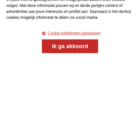
en jouw internetgedrag binnen (en mogelijk ook buiten) onze website
volgen. Met deze informatie passen wij en derde partijen content of
advertenties aan jouw interesses en profiel aan. Daarnaast is het dankzij
cookies mogelijk informatie te delen via social media.
Cookie instellingen aanpassen
Ik ga akkoord
Magazine
Onderweg
Onderweg is een platform voor ontmoeting, vorming
en gesprek voor christenen onderweg, in het bijzonder
voor de Nederlandse Gereformeerde Kerken.
Magazine
Onderweg
Kvk-nummer 33277063