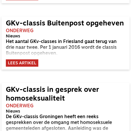
de door de drie gemeenten beleden 'eenheid in de
erkenning en beleving van Gods Woord en van de
regels die op grond daarvan voor het kerkelijke leven
moeten gelden'.
GKv-classis Buitenpost opgeheven
ONDERWEG
Nieuws
Het aantal GKv-classes in Friesland gaat terug van
drie naar twee. Per 1 januari 2016 wordt de classis
Buitenpost opgeheven.
LEES ARTIKEL
GKv-classis in gesprek over
homoseksualiteit
ONDERWEG
Nieuws
De GKv-classis Groningen heeft een reeks
gesprekken over de omgang met homoseksuele
gemeenteleden afgesloten. Aanleiding was de