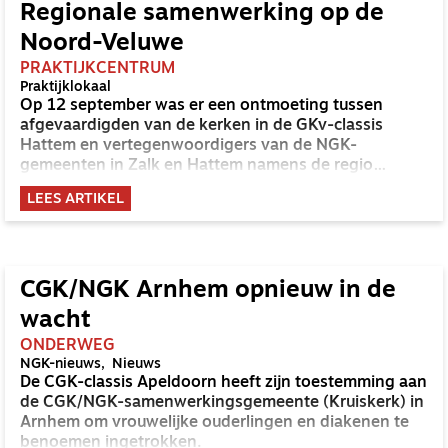
Regionale samenwerking op de
Noord-Veluwe
PRAKTIJKCENTRUM
Praktijklokaal
Op 12 september was er een ontmoeting tussen
afgevaardigden van de kerken in de GKv-classis
Hattem en vertegenwoordigers van de NGK-
gemeenten in Zalk en Hattem namens de regio
Nunspeet van de NGK.
LEES ARTIKEL
CGK/NGK Arnhem opnieuw in de
wacht
ONDERWEG
NGK-nieuws
Nieuws
De CGK-classis Apeldoorn heeft zijn toestemming aan
de CGK/NGK-samenwerkingsgemeente (Kruiskerk) in
Arnhem om vrouwelijke ouderlingen en diakenen te
benoemen ingetrokken.