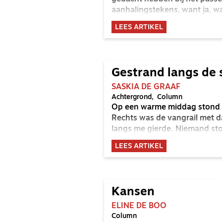
aanhalingstekens, want ja, wa
LEES ARTIKEL
Gestrand langs de
SASKIA DE GRAAF
Achtergrond
Column
Op een warme middag stond ik
Rechts was de vangrail met da
langs me gierde. Niemand st
LEES ARTIKEL
Kansen
ELINE DE BOO
Column