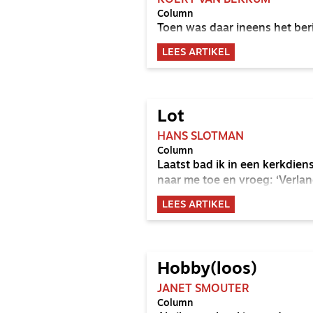
KOERT VAN BEKKUM
Column
Toen was daar ineens het ber
LEES ARTIKEL
Lot
HANS SLOTMAN
Column
Laatst bad ik in een kerkdi
naar me toe en vroeg: ‘Verlang 
LEES ARTIKEL
Hobby(loos)
JANET SMOUTER
Column