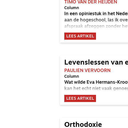
TIMO VAN DER HEIJDEN
Column
In een opiniestuk in het Nede
aan de hogeschool, las ik over
afspraak afzeggen zonder he
LEES ARTIKEL
Levenslessen van e
PAULIEN VERVOORN
Column
Wat wilde Eva Hermans-Kroot
kan het echt niet vaak genoe
LEES ARTIKEL
Orthodoxie