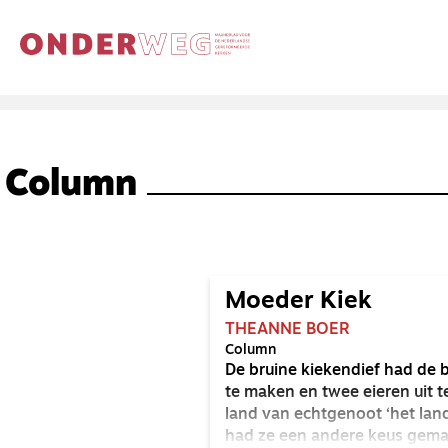
Column
Moeder Kiek
THEANNE BOER
Column
De bruine kiekendief had de
te maken en twee eieren uit t
land van echtgenoot ‘het land
had ze een andere keus gem