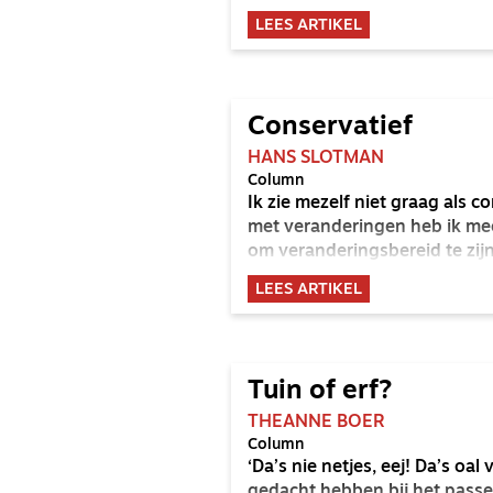
LEES ARTIKEL
Conservatief
HANS SLOTMAN
Column
Ik zie mezelf niet graag als co
met veranderingen heb ik mees
om veranderingsbereid te zijn
LEES ARTIKEL
Tuin of erf?
THEANNE BOER
Column
‘Da’s nie netjes, eej! Da’s oa
gedacht hebben bij het passer