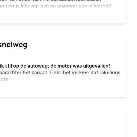
nneer is iets een tuin en wanneer een wildernis?
 snelweg
 stil op de autoweg: de motor was uitgevallen!
arachter het kanaal. Links het verkeer dat rakelings
opte.