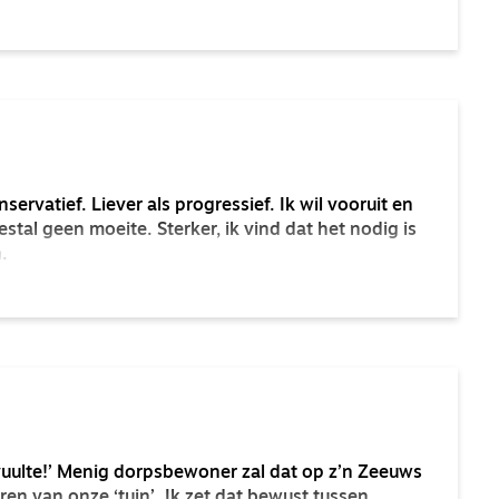
nservatief. Liever als progressief. Ik wil vooruit en
tal geen moeite. Sterker, ik vind dat het nodig is
.
l vuulte!’ Menig dorpsbewoner zal dat op z’n Zeeuws
en van onze ‘tuin’. Ik zet dat bewust tussen