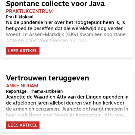
Spontane collecte voor Java
PRAKTIJKCENTRUM
Praktijklokaal
Nu de pandemie hier over het hoogtepunt heen is, is
het goed te beseffen dat die wereldwijd nog verder
woedt. In Assen-Marsdijk (GKv) kwam een spontane
actie op gang voor mensen op Java.
LEES ARTIKEL
Vertrouwen teruggeven
ANKE NIJDAM
Reportage
Thema-artikelen
Jeanette de Waard en Atty van der Lingen openden in
de afgelopen jaren allebei deuren van hun kerk voor
de armen en eenzamen. Jeanette ontvangt mensen in
haar kerk Hoop voor Noord in Amsterdam. Atty opent
elke dinsdagavond de Eudokiakerk in Kampen voor
LEES ARTIKEL
een heerlijke maaltijd. Beiden bouwen zij vertrouwen
op door een luisterend oor te bieden voor de