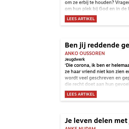
om ze erbij te houden? Vrag
om hun plek bij God en in de 
LEES ARTIKEL
Ben jij reddende g
ANKO OUSSOREN
Jeugdwerk
‘Die corona, ik ben er helemaa
ze haar vriend niet kon zien e
wordt veel geschreven en gepr
die recht doet aan hun gevoel
LEES ARTIKEL
Je leven delen met