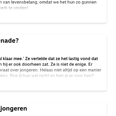
en van levensbelang, omdat we het hun zo gunnen
kerk te vinden!
enade?
l klaar mee.’ Ze vertelde dat ze het lastig vond dat
n hij er ook doorheen zat. Ze is niet de enige. Er
aat over jongeren. Helaas niet altijd op een manier
ens. Doe jij hun wel recht en ben je er voor hen?
 jongeren