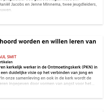
aniël Jacobs en Jenne Minnema, twee jeugdleiders,
eeuwen.
ehoord worden en willen leren van
AUL SMIT
tikelen
ren kerkelijk werker in de Ontmoetingskerk (PKN) in
een duidelijke visie op het verbinden van jong en
 ‘In onze samenleving en ook in de kerk wordt de
deren ingegeven door vormen van angst voor het
 verschillen in cultuur en niet zozeer over
’