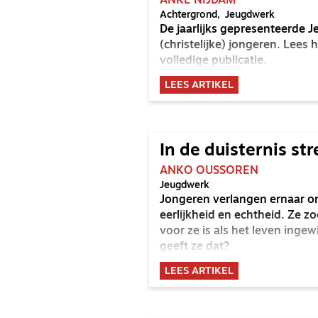
ANKE NIJDAM
Achtergrond
Jeugdwerk
De jaarlijks gepresenteerde 
(christelijke) jongeren. Lee
volledige publicatie.
LEES ARTIKEL
In de duisternis str
ANKO OUSSOREN
Jeugdwerk
Jongeren verlangen ernaar o
eerlijkheid en echtheid. Ze z
voor ze is als het leven ingew
geeft ze dat?
LEES ARTIKEL