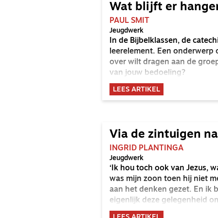
Wat blijft er hange
PAUL SMIT
Jeugdwerk
In de Bijbelklassen, de catechi
leerelement. Een onderwerp of
over wilt dragen aan de groep
van jouw bedoeling?
LEES ARTIKEL
Via de zintuigen na
INGRID PLANTINGA
Jeugdwerk
‘Ik hou toch ook van Jezus,
was mijn zoon toen hij niet m
aan het denken gezet. En ik
eigenlijk deze gelegenheid om
LEES ARTIKEL