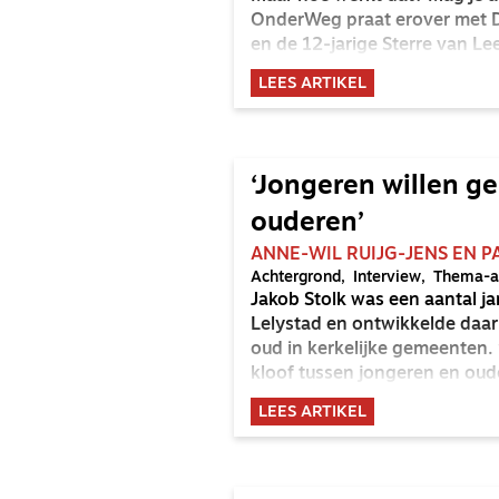
OnderWeg praat erover met D
en de 12-jarige Sterre van L
LEES ARTIKEL
‘Jongeren willen g
ouderen’
ANNE-WIL RUIJG-JENS EN P
Achtergrond
Interview
Thema-ar
Jakob Stolk was een aantal ja
Lelystad en ontwikkelde daar 
oud in kerkelijke gemeenten.
kloof tussen jongeren en ou
onbekende. Het gaat vaak over
LEES ARTIKEL
verschillen tussen generaties.