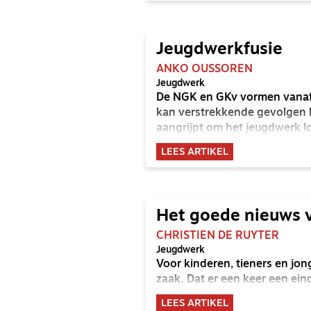
Jeugdwerkfusie
ANKO OUSSOREN
Jeugdwerk
De NGK en GKv vormen vanaf 
kan verstrekkende gevolgen 
aangrijpt om het jeugdwerk 
LEES ARTIKEL
Het goede nieuws 
CHRISTIEN DE RUYTER
Jeugdwerk
Voor kinderen, tieners en jo
zaak. Dat er een keer een ei
LEES ARTIKEL