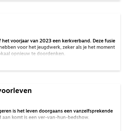
het voorjaar van 2023 een kerkverband. Deze fusie
hebben voor het jeugdwerk, zeker als je het moment
lokaal opnieuw te doordenken.
voorleven
ngeren is het leven doorgaans een vanzelfsprekende
nd aan komt is een ver-van-hun-bedshow.