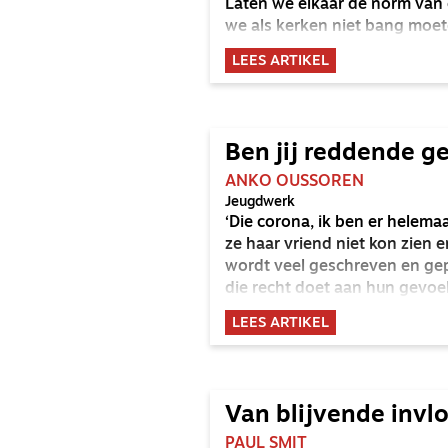
Laten we elkaar de norm van 
we als kerken niet bang moeten
LEES ARTIKEL
Ben jij reddende g
ANKO OUSSOREN
Jeugdwerk
‘Die corona, ik ben er helemaa
ze haar vriend niet kon zien e
wordt veel geschreven en gepr
die recht doet aan hun gevoel
LEES ARTIKEL
Van blijvende invl
PAUL SMIT