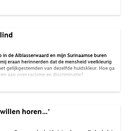
lind
p in de Alblasserwaard en mijn Surinaamse buren
mij eraan herinnerden dat de mensheid veelkleurig
 met gelijkgestemden van dezelfde huidskleur. Hoe ga
ren aan over racisme en discriminatie?
 willen horen…’