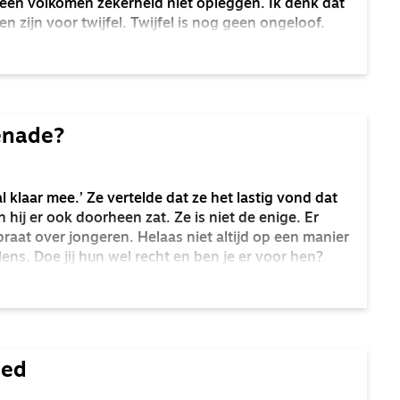
een volkomen zekerheid niet opleggen. Ik denk dat
 zijn voor twijfel. Twijfel is nog geen ongeloof.
enade?
l klaar mee.’ Ze vertelde dat ze het lastig vond dat
n hij er ook doorheen zat. Ze is niet de enige. Er
aat over jongeren. Helaas niet altijd op een manier
ens. Doe jij hun wel recht en ben je er voor hen?
oed