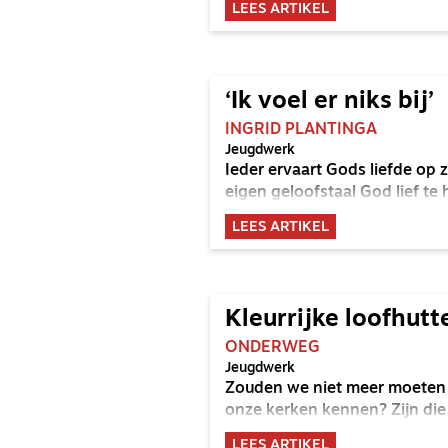
LEES ARTIKEL
‘Ik voel er niks bij’
INGRID PLANTINGA
Jeugdwerk
Ieder ervaart Gods liefde op z
eigen geloofstaal God lief te
LEES ARTIKEL
Kleurrijke loofhutt
ONDERWEG
Jeugdwerk
Zouden we niet meer moeten 
onze kerken kennen? Zijn di
LEES ARTIKEL