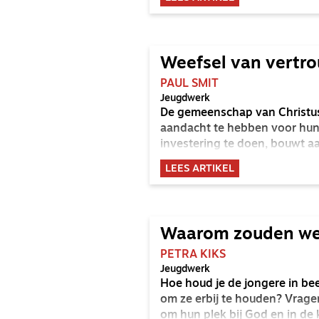
Weefsel van vertr
PAUL SMIT
Jeugdwerk
De gemeenschap van Christu
aandacht te hebben voor hun 
investering te doen, bouwt a
LEES ARTIKEL
Waarom zouden we
PETRA KIKS
Jeugdwerk
Hoe houd je de jongere in beel
om ze erbij te houden? Vrag
om hun plek bij God en in de 