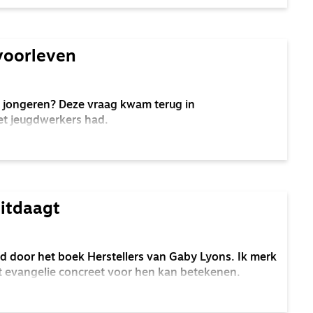
voorleven
r jongeren? Deze vraag kwam terug in
et jeugdwerkers had.
uitdaagt
rd door het boek Herstellers van Gaby Lyons. Ik merk
het evangelie concreet voor hen kan betekenen.