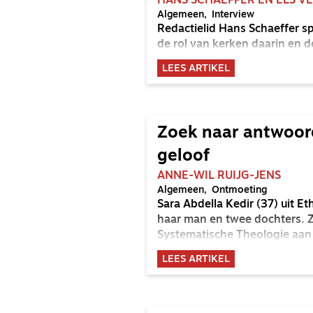
HANS SCHAEFFER EN ELS V
Algemeen
Interview
Redactielid Hans Schaeffer s
de rol van kerken daarin en d
LEES ARTIKEL
Zoek naar antwoor
geloof
ANNE-WIL RUIJG-JENS
Algemeen
Ontmoeting
Sara Abdella Kedir (37) uit 
haar man en twee dochters. Ze
Systematische Theologie aan 
LEES ARTIKEL