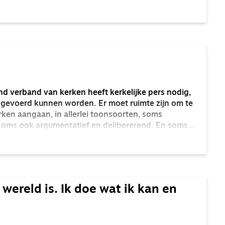
taat. Hoe gaat het met de gemeenten, de mensen, de
kerk op hun eigen plek – in het Groningse land, in
Rijn of onder de rook van Rotterdam? Wat bindt hen,
s werk?
 verband van kerken heeft kerkelijke pers nodig,
 gevoerd kunnen worden. Er moet ruimte zijn om te
rken aangaan, in allerlei toonsoorten, soms
, soms ook argumentatief en delibererend. En soms
uwelijk, ook scherp zijn. Is die ruimte voor gesprek
t het benauwend en lijden de kerken als geheel daar
raten.
wereld is. Ik doe wat ik kan en