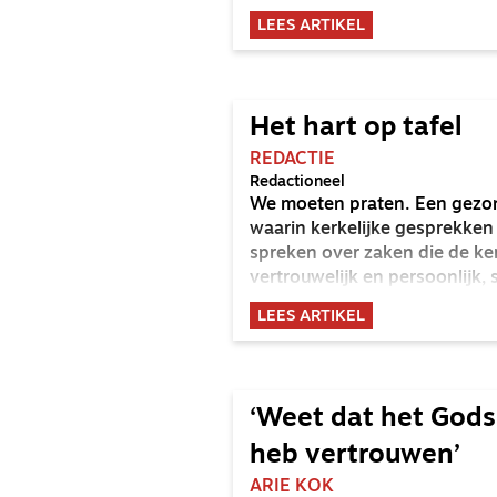
hoe het er in de NGK's voors
LEES ARTIKEL
geloofsbeleving? Hoe zijn ze 
een Vinex-wijk als Leidsche 
en waarin herkennen ze God
Het hart op tafel
REDACTIE
Redactioneel
We moeten praten. Een gezond
waarin kerkelijke gesprekken
spreken over zaken die de ke
vertrouwelijk en persoonlijk
mag het, net als in een goed h
LEES ARTIKEL
en scherpte er niet, dan word
schade aan. We moeten dus p
‘Weet dat het Gods 
heb vertrouwen’
ARIE KOK