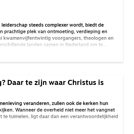
k leiderschap steeds complexer wordt, biedt de
en prachtige plek van ontmoeting, verdieping en
i kwamenvijfentwintig voorgangers, theologen en
n verschillende landen samen in Nederland om te
xcellent task’.
? Daar te zijn waar Christus is
menleving veranderen, zullen ook de kerken hun
kijken. Wanneer de overheid niet meer het vangnet
gt te tuimelen, ligt daar dan een verantwoordelijkheid