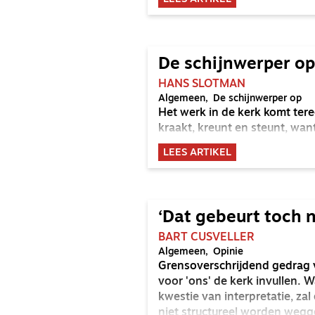
De schijnwerper op
HANS SLOTMAN
Algemeen
De schijnwerper op
Het werk in de kerk komt ter
kraakt, kreunt en steunt, want
LEES ARTIKEL
‘Dat gebeurt toch n
BART CUSVELLER
Algemeen
Opinie
Grensoverschrijdend gedrag vi
voor 'ons' de kerk invullen. 
kwestie van interpretatie, za
niet structureel worden we