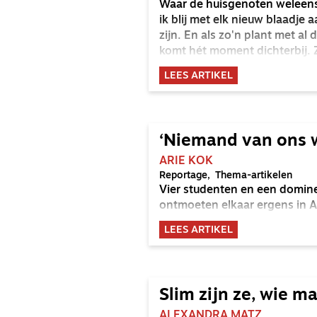
Waar de huisgenoten weleens z
ik blij met elk nieuw blaadje
zijn. En als zo'n plant met al
komt hét moment dichterbij. 
behoedzaam te werk gaan om 
LEES ARTIKEL
‘Niemand van ons w
ARIE KOK
Reportage
Thema-artikelen
Vier studenten en een domine
ontmoeten elkaar ergens in Am
LEES ARTIKEL
Slim zijn ze, wie m
ALEXANDRA MATZ