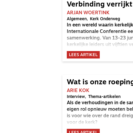
Verbinding verrijkt
ARJAN WOERTINK
Algemeen
Kerk Onderweg
In een wereld waarin kerkelij
Internationale Conferentie e
samenwerking. Van 13-23 jun
kerkelijke leiders uit vijftie
reflecteren op het thema ‘An e
LEES ARTIKEL
Wat is onze roeping
ARIE KOK
Interview
Thema-artikelen
Als de verhoudingen in de sa
eigen rol opnieuw moeten be
is voor wie over de rand drei
voor de kerk?
LEES ARTIKEL