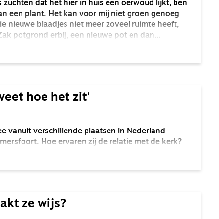
uchten dat het hier in huis een oerwoud lijkt, ben
 aan een plant. Het kan voor mij niet groen genoeg
 die nieuwe blaadjes niet meer zoveel ruimte heeft,
Zak potgrond erbij, een nieuwe pot en dan
de plant te vermeerderen.
eet hoe het zit’
e vanuit verschillende plaatsen in Nederland
ersfoort. Hoe ervaren zij de relatie met de kerk?
aakt ze wijs?