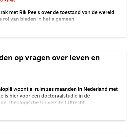
EURINK
prak met Rik Peels over de toestand van de wereld,
e rol van bladen in het algemeen.
den op vragen over leven en
Ethiopië woont al ruim zes maanden in Nederland met
 is hier voor een doctoraalstudie in de
de Theologische Universiteit Utrecht.