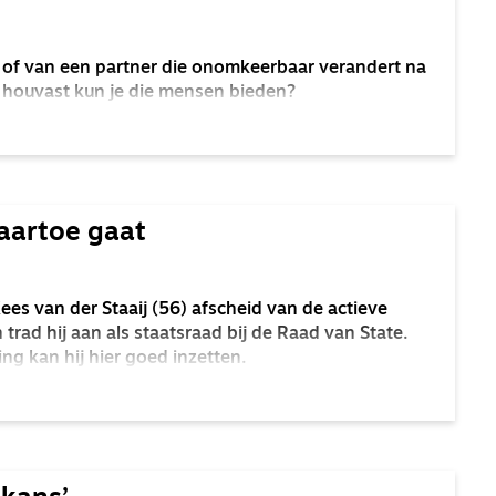
of van een partner die onomkeerbaar verandert na
houvast kun je die mensen bieden?
aartoe gaat
es van der Staaij (56) afscheid van de actieve
n trad hij aan als staatsraad bij de Raad van State.
ng kan hij hier goed inzetten.