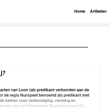
Home
Artikelen
ij?
arten van Loon (als predikant verbonden aan de
r de regio Nunspeet benoemd als predikant met
n de kerken voor verkondiging, vorming en
terview aan het Nederlands Dagblad waarin hij