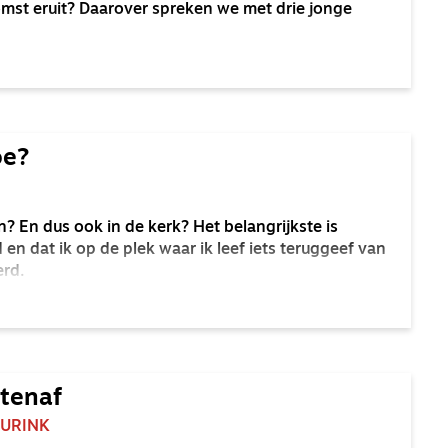
omst eruit? Daarover spreken we met drie jonge
oe?
n? En dus ook in de kerk? Het belangrijkste is
en dat ik op de plek waar ik leef iets teruggeef van
erd.
itenaf
EURINK