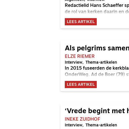
Redactielid Hans Schaeffer s
de rol van kerken daarin en d
LEES ARTIKEL
Als pelgrims sam
ELZE RIEMER
Interview
Thema-artikelen
In 2015 fuseerden de kerkbl
OnderWeg. Ad de Boer (79) s
LEES ARTIKEL
‘Vrede begint met 
INEKE ZUIDHOF
Interview
Thema-artikelen