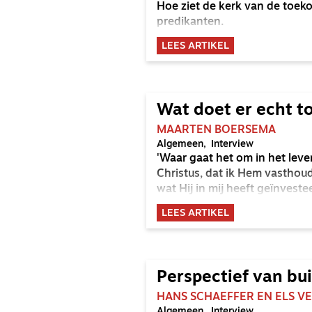
Hoe ziet de kerk van de toek
predikanten.
LEES ARTIKEL
Wat doet er echt t
MAARTEN BOERSEMA
Algemeen
Interview
'Waar gaat het om in het leve
Christus, dat ik Hem vasthoud 
wat Hij in mij heeft geïnveste
LEES ARTIKEL
Perspectief van bu
HANS SCHAEFFER EN ELS V
Algemeen
Interview