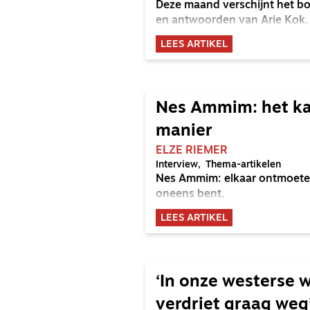
Deze maand verschijnt het boe
en antwoorden van Arie Kok.
LEES ARTIKEL
Nes Ammim: het ka
manier
ELZE RIEMER
Interview
Thema-artikelen
Nes Ammim: elkaar ontmoeten 
oneens bent.
LEES ARTIKEL
‘In onze westerse w
verdriet graag weg