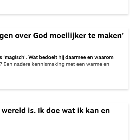
 als gemeentepredikant neerlegde. Vervolgens
 Dagblad verschillende artikelen naar aanleiding
en een paar vragen over die we aan Maarten stelden.
jgen over God moeilijker te maken’
s ‘magisch’. Wat bedoelt hij daarmee en waarom
ren? Een nadere kennismaking met een warme en
wereld is. Ik doe wat ik kan en