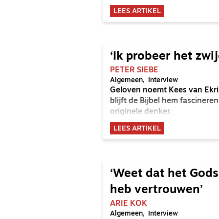
uitlegde waarom hij het werk
LEES ARTIKEL
verschenen in het Nederlands
van dit interview. Wij hield
‘Ik probeer het zwi
PETER SIEBE
Algemeen
Interview
Geloven noemt Kees van Ekri
blijft de Bijbel hem fascine
originele denker.
LEES ARTIKEL
‘Weet dat het Gods 
heb vertrouwen’
ARIE KOK
Algemeen
Interview