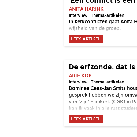
‘Een conflict is een
ANITA HARINK
Interview
Thema-artikelen
In kerkconflicten gaat Anita 
wijsheid van de groep.
LEES ARTIKEL
De erfzonde, dat is 
ARIE KOK
Interview
Thema-artikelen
Dominee Cees-Jan Smits houdt 
gesprek hebben we zijn omvang
van ‘zijn’ Elimkerk (CGK) in 
kan ik vaak in alle rust studer
LEES ARTIKEL