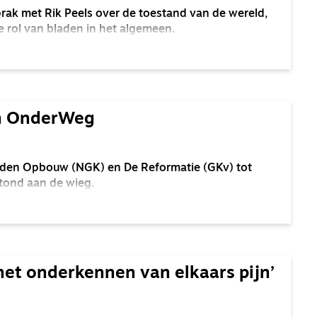
prak met Rik Peels over de toestand van de wereld,
e rol van bladen in het algemeen.
en OnderWeg
aden Opbouw (NGK) en De Reformatie (GKv) tot
tond aan de wieg.
het onderkennen van elkaars pijn’